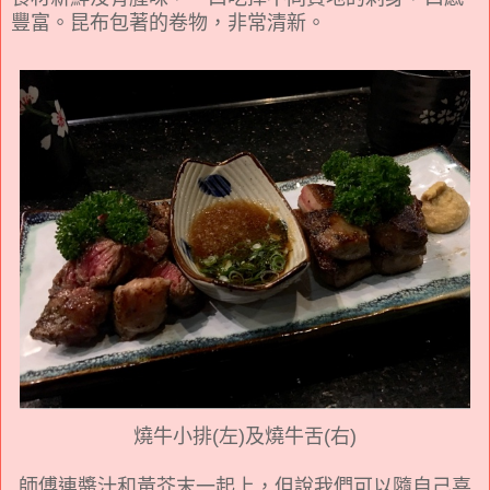
豐富。昆布包著的卷物，非常清新。
燒牛小排(左)及燒牛舌(右)
師傅連醬汁和黃芥末一起上，但說我們可以隨自己喜