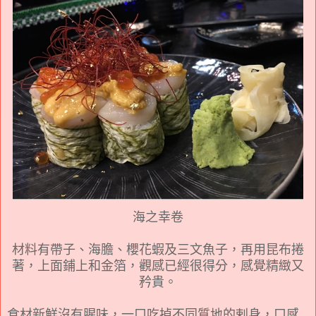
海之幸卷
材料有帶子、海膽、櫻花蝦及三文魚子，再用昆布捲
著，上面鋪上
和金箔，觀感已經很得分，感覺精緻又
矜貴。
食材新鮮沒有腥味，一口吃掉不同質地的剌身，口感