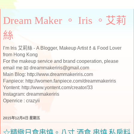
Dream Maker 。 Iris 。艾莉
絲
I’m Iris 艾莉絲 - A Blogger, Makeup Artist💄& Food Lover
from Hong Kong
For the makeup service and brand cooperation, please
email me 📧 dreammakeriris@gmail.com
Main Blog: http://www.dreammakeriris.com
Fanpiece: http://women.fanpiece.com/dreammakeriris
Yontent: http://www.yontent.com/creator/33
Instagram: dreammakeriris
Openrice : crazyii
2015年12月4日 星期五
☆精緻日食串燒。八寸 酒食 串燒 私房料