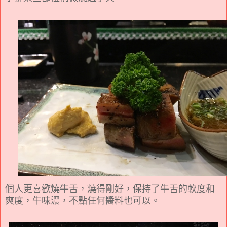
個人更喜歡燒牛舌，燒得剛好，保持了牛舌的軟度和
爽度，牛味濃，不點任何醬料也可以。