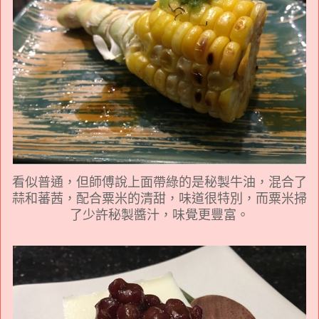
看似普通，但師傅說上面帶綠的是秘製牛油，混合了
蒜和蕃茜，配合粟米的清甜，味道很特別，而粟米掃
了少許秘製醬汁，味覺更豐富。