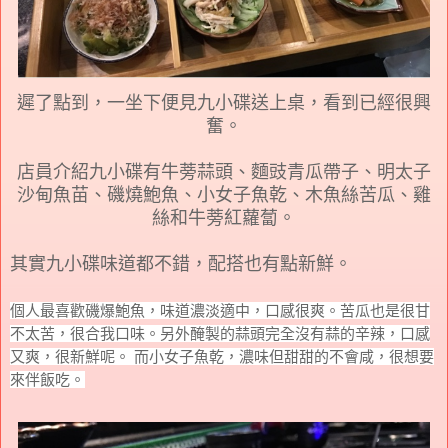
遲了點到，一坐下便見九小碟送上桌，看到已經很興
奮。
店員介紹九小碟有
牛蒡蒜頭、麵豉青瓜帶子、明太子
沙甸魚苗、磯燒鮑魚、
小女子魚乾、木魚絲
苦瓜、雞
絲和
牛蒡紅蘿蔔。
其實九小碟味道都不錯，配搭也有點新鮮。
個人最喜歡磯爆鮑魚，味道濃淡適中，口感很爽。
苦
瓜
也
是
很
甘
不
太
苦，
很
合
我
口
味
。
另
外
醃
製
的
蒜
頭
完
全
沒
有
蒜
的
辛
辣
，
口
感
又
爽
，
很
新
鮮
呢
。
而
小
女
子
魚
乾
，
濃
味
但
甜
甜
的
不
會
咸
，
很
想
要
來
伴
飯
吃
。