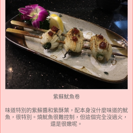
紫蘇魷魚卷
味道特別的
紫蘇醬和紫酥葉，配本身沒什麼味道的魷
魚
，很特別。燒魷魚很難控制，但這個完全沒過火，
還是很嫩呢。