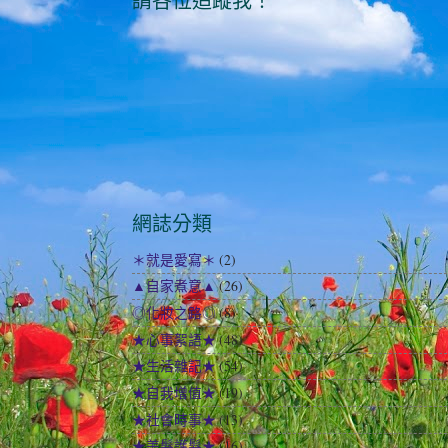
請各位追蹤我！
網誌分類
＊就是愛寫＊
(2)
▲自家煮意▲
(26)
◎化妝之路◎
(8)
★心事絮語★
(48)
★生活雜記★
(54)
★自我增值★
(19)
★社會時事★
(13)
★美髮護髮★
(16)