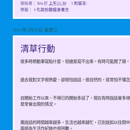
張貼者：
Iris
於
上午11:30
1 則留言:
標籤：
♀化妝扮靚瘦身養生
2011年3月30日 星期三
清草行動
很多時想動筆寫點什麼，但總是寫不出來。有時可能開了頭，
過去我對文字很熱愛，卻很怕說話，很自然的，就常怕不懂怎
自開始工作以來，不得已的開始多話了，現在有時說話會多得..
是常會出現的情況。
需說話的時間越來越多，生活也越來越忙，已別說如以往間中
兩語為生活作紀錄也很困難。