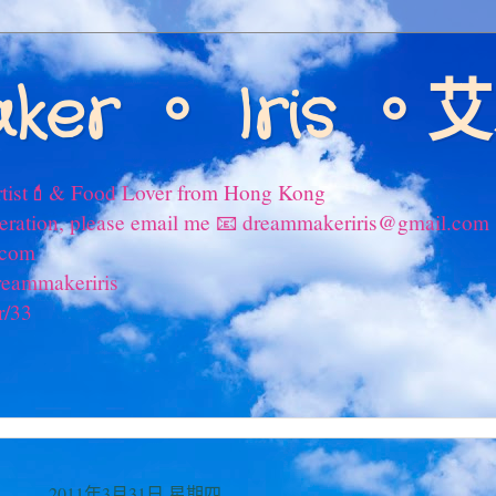
ker 。 Iris 
tist💄& Food Lover from Hong Kong
peration, please email me 📧 dreammakeriris@gmail.com
.com
reammakeriris
r/33
2011年3月31日 星期四