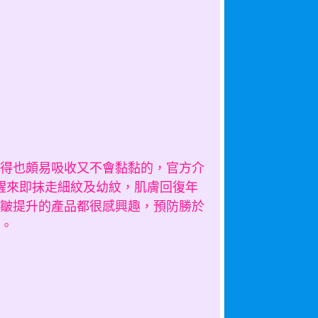
得也頗易吸收又不會黏黏的，官方介
醒來即抹走細紋及幼紋，肌膚回復年
抗皺提升的產品都很感興趣，預防勝於
。