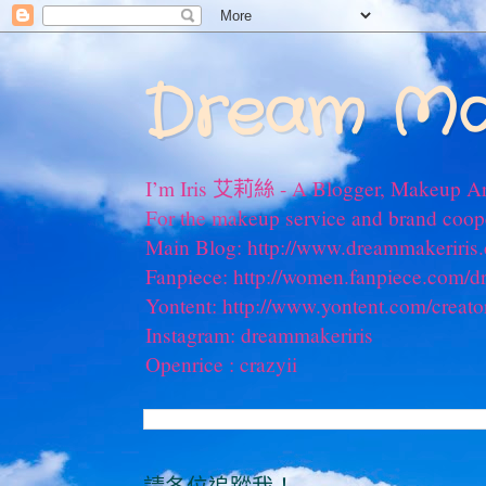
Dream Ma
I’m Iris 艾莉絲 - A Blogger, Makeup Ar
For the makeup service and brand coo
Main Blog: http://www.dreammakeriris
Fanpiece: http://women.fanpiece.com/d
Yontent: http://www.yontent.com/creato
Instagram: dreammakeriris
Openrice : crazyii