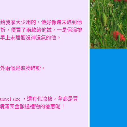
，是買給我家大少用的，他好像還未遇到他
做7折，便買了兩款給他試，一是保濕排
早上未睡醒沒神沒氣的他。
外兩個是礦物碎粉。
el size ，還有化妝棉，全都是買
有這類購滿某金額送禮物的優惠呢！