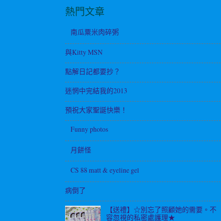
熱門文章
南瓜粟米肉碎粥
與Kitty MSN
點解日記都要抄？
迷惘中完結我的2013
預祝大家聖誕快樂！
Funny photos
月餅怪
CS 88 matt & eyeline gel
病倒了
【送禮】☆別忘了照顧她的需要。不
容忽視的私密處護理★