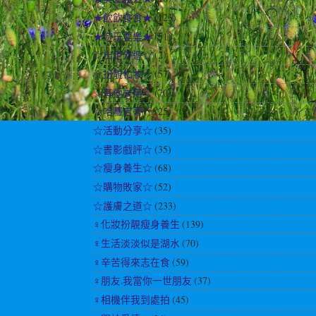
★飲飲食食★
(123)
★遊玩耍樂★
(51)
☆出走外遊☆
(2)
☆扮靚化妝☆
(57)
☆其他試用☆
(70)
☆哈囉吉蒂☆
(25)
☆活動分享☆
(35)
☆書影戲評☆
(35)
☆瘦身養生☆
(68)
☆購物敗家☆
(52)
☆護膚之道☆
(233)
♀化妝扮靚瘦身養生
(139)
♀生活淡淡似是湖水
(70)
♀辛苦得來志在食
(59)
♀朋友.我當你一世朋友
(37)
♀相機伴我到處拍
(45)