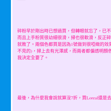
碎粉早於剛出時已想過買，但轉眼就忘了，已不
而且上手粉質很幼細很滑，掃也很軟滑，反正碎
就敗了。兩個色都買是因為1號做到很啞緻的效
不見的)，掃上去有光澤感，而兩者都偏透明顏
我決定全要了。
最後，為什麼我會說就算沒7折，買Loreal還是