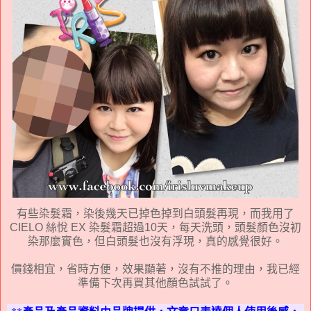
有些染髮霜，染後幾天已掉色掉到白頭髮再現，而我用了
CIELO 絲悅 EX 染髮霜超過10天，每天洗頭，頭髮顏色沒初
染那麼實色，但白頭髮也沒有浮現，真的感覺很好。
價錢相宜，省時方便，效果顯著，沒有不推的理由，我已經
準備下次再買其他顏色試試了。