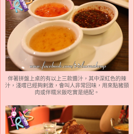
伴著拼盤上桌的有以上三款醬汁，其中深紅色的辣
汁，淺嚐已經夠剌激，會叫人非常回味，用來點豬頸
肉或伴糯米飯吃實是絕配。