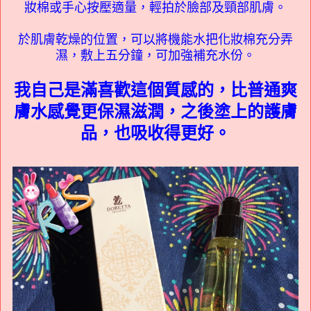
妝棉或手心按壓適量，輕拍於臉部及頸部肌膚。
於肌膚乾燥的位置，可以將機能水把化妝棉充分弄
濕，敷上五分鐘，可加強補充水份。
我自己是滿喜歡這個質感的，比普通爽
膚水感覺更保濕滋潤，之後塗上的護膚
品，也吸收得更好。