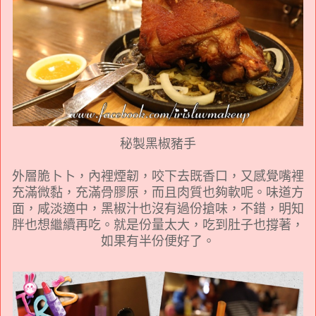
秘製黑椒豬手
外層脆卜卜，內裡煙韌，咬下去既香口，又感覺嘴裡
充滿微黏，充滿骨膠原，而且肉質也夠軟呢。味道方
面，咸淡適中，黑椒汁也沒有過份搶味，不錯，明知
胖也想繼續再吃。就是份量太大，吃到肚子也撐著，
如果有半份便好了。