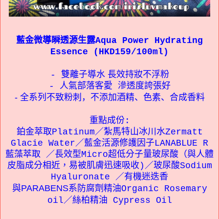
藍金微導瞬透源生露Aqua Power Hydrating
Essence (HKD159/100ml)
雙離子導水 長效持妝不浮粉
-
- 人氣部落客愛 滲透度誇張好
- 全系列不致粉刺，不添加酒精、色素、合成香料
重點成份:
鉑金萃取Platinum／紮馬特山冰川水Zermatt
Glacie Water／藍金活源修護因子LANABLUE R
藍藻萃取 ／長效型Micro超低分子量玻尿酸（與人體
皮脂成分相近，易被肌膚迅速吸收)／玻尿酸Sodium
Hyaluronate ／有機迷迭香
與
PARABENS
系防腐劑
精油
Organic Rosemary
oil
／絲柏精油
Cypress Oil