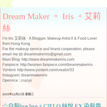
Dream Maker 。 Iris 。艾莉
絲
I’m Iris 艾莉絲 - A Blogger, Makeup Artist💄& Food Lover
from Hong Kong
For the makeup service and brand cooperation, please
email me 📧 dreammakeriris@gmail.com
Main Blog: http://www.dreammakeriris.com
Fanpiece: http://women.fanpiece.com/dreammakeriris
Yontent: http://www.yontent.com/creator/33
Instagram: dreammakeriris
Openrice : crazyii
2015年12月23日 星期三
☆白髮bye bye。CIELO 絲悅 EX 染髮霜