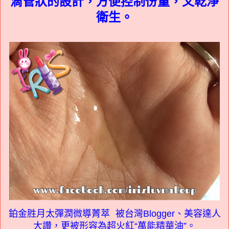
滴管狀的設計，方便控制份量，又乾淨
衛生。
台灣
Blogger
、美容達人
鉑金胜月太彈潤微導菁萃 被
大讚，更被形容為超火紅“
萬能精華油
”。