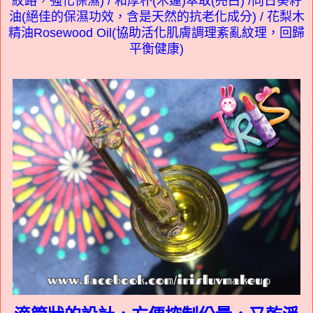
紋路，強化保濕) / 和厚朴(木蓮)萃取(亮白) /向日葵籽
油(絕佳的保濕功效，含是天然的抗老化成分) / 花梨木
精油Rosewood Oil(協助活化肌膚調理紊亂紋理，回歸
平衡健康)