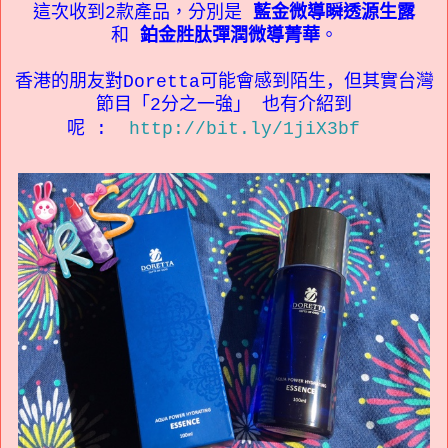
這次收到2款產品，分別是
藍金微導瞬透源生露
和
鉑金胜肽彈潤微導菁華
。
香港的朋友對Doretta可能會感到陌生，但其實台灣
節目「
2
分之一強」 也有介紹到
呢
:
http://bit.ly/1jiX3bf