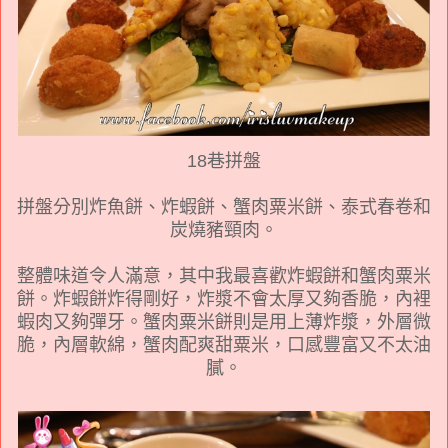
18巷拼盤
拼盤分別炸魚餅、炸蝦餅、蟹肉粟米餅、泰式春卷和
炭燒豬頸肉。
整體味道令人滿意，其中我最喜歡炸蝦餅和
蟹肉粟米
餅。炸蝦餅炸得剛好，炸漿不會太厚又夠香脆，內裡
蝦肉又夠彈牙。蟹肉粟米餅則是用上薄炸漿，外層微
脆，內層軟綿，蟹肉配爽甜粟米，口感豐富又不太油
膩。