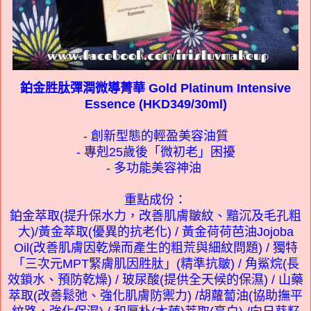
鉑金胜肽彈潤微導菁華 Gold Platinum Intensive
Essence (HKD349/30ml)
- 創新型態的輕盈美容油質
- 專剋25歲後「微初老」困擾
- 多功能美容神油
重點成份：
鉑金萃取(提升保水力，改善肌膚皺紋、黯沉及毛孔粗
大)/黃金萃取(優異的抗老化) / 黃金荷荷芭油Jojoba
Oil(改善肌膚因乾燥而產生的粗荒與細紋問題) / 獨特
「三次元MPT緊膚肌因胜肽」(精準抗皺) / 角鯊烷(長
效鎖水、預防乾燥) / 玻尿酸(提供全天候的保濕) / 山藥
萃取(改善鬆弛、強化肌膚防禦力) /胡蘿蔔油(協助撫平