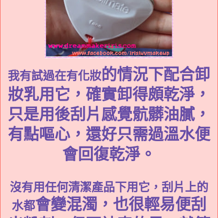
的情況下配合卸
我有試過在有化妝
妝乳用它，確實卸得頗乾淨，
只是用後刮片感覺骯髒油膩，
有點嘔心，還好只需過溫水便
會回復乾淨。
沒有用任何清潔產品下用它，刮片上的
會變混濁，也很輕易便刮
水都