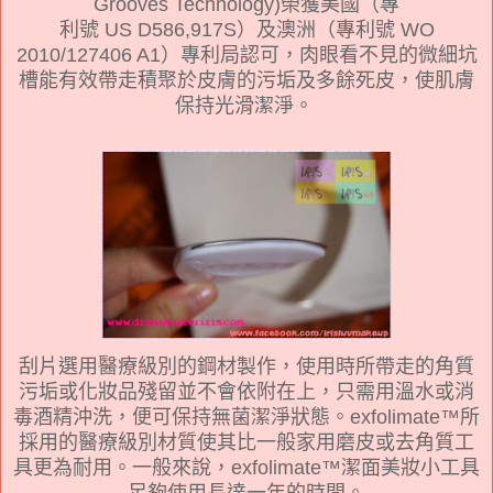
Grooves Technology)榮獲美國（專
利號 US D586,917S）及澳洲（專利號 WO
2010/127406 A1）專利局認可，肉眼看不見的微細坑
槽能有效帶走積聚於皮膚的污垢及多餘死皮，使肌膚
保持光滑潔淨。
刮片
選用醫療級別的鋼材製作，使用時所帶走的角質
污垢或化妝品殘留並不會依附在上，只需用溫水或消
毒酒精沖洗，便可保持無菌潔淨狀態。exfolimate™所
採用的醫療級別材質使其比一般家用磨皮或去角質工
具更為耐用。一般來說，exfolimate™潔面美妝小工具
足夠使用長達一年的時間。