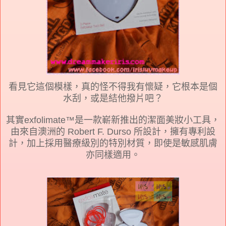
看見它這個模樣，真的怪不得我有懷疑，它根本是個
水刮，或是結他撥片吧？
其實
exfolimate™是一款嶄新推出的潔面美妝小工具，
由來自澳洲的 Robert F. Durso 所設計，擁有專利設
計，加上採用醫療級別的特別材質，即使是敏感肌膚
亦同樣適用。