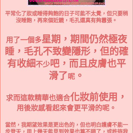
平常化了妝或睡得夠飽的日子可能不太覺，但只要稍
沒睡飽，再來個近鏡，毛孔還真有夠囂張。
星期，期間仍然極夜
用了一個多
睡，毛孔不致變隱形，但的確
有收細
吧，而且皮膚也平
不少
滑了
。
呢
化妝前使用，
求而這款精華也適合
用後
妝感看起來會更平滑
的呢
。
當然，我期望效果是更出色的，但也明白護膚不能一
步登天，用上幾天能見到效果也算不錯了，或許待我