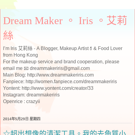
Dream Maker 。 Iris 。艾莉
絲
I’m Iris 艾莉絲 - A Blogger, Makeup Artist💄& Food Lover
from Hong Kong
For the makeup service and brand cooperation, please
email me 📧 dreammakeriris@gmail.com
Main Blog: http://www.dreammakeriris.com
Fanpiece: http://women.fanpiece.com/dreammakeriris
Yontent: http://www.yontent.com/creator/33
Instagram: dreammakeriris
Openrice : crazyii
2014年5月29日 星期四
☆超出想像的清潔工具。我的去角質小