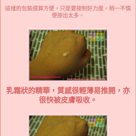
這樣的包裝還算方便，只是要按制好力度，稍一不慎
便按出太多。
乳霜狀的精華，
質感很輕薄易推開，亦
很快被
皮膚
吸收。