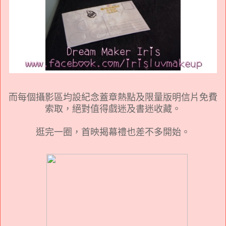
而每個攝影區均設紀念蓋章熱點及限量版明信片免費
索取，絕對值得戲迷及書迷收藏。
逛完一圈，首映揭幕禮也差不多開始。