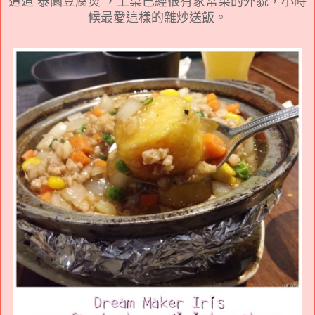
這道 泰園豆腐煲 ，上桌已經很有家常菜的外貌，小時
候最愛這樣的雜炒送飯。