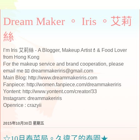
Dream Maker 。 Iris 。艾莉
絲
I’m Iris 艾莉絲 - A Blogger, Makeup Artist💄& Food Lover
from Hong Kong
For the makeup service and brand cooperation, please
email me 📧 dreammakeriris@gmail.com
Main Blog: http://www.dreammakeriris.com
Fanpiece: http://women.fanpiece.com/dreammakeriris
Yontent: http://www.yontent.com/creator/33
Instagram: dreammakeriris
Openrice : crazyii
2015年10月30日 星期五
☆10月泰菜局。久違了的泰園★