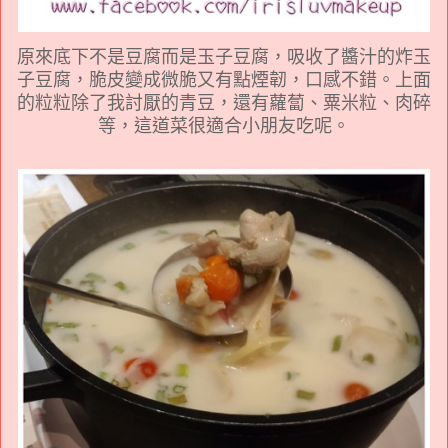
原來底下不是豆腐而是玉子豆腐，吸收了醬汁的炸玉
子豆腐，脆皮變成微脆又有點煙韌，口感不錯。上面
的粒粒除了我討厭的青豆，還有蘿蔔、粟米粒、肉碎
等，這道菜
很適合小朋友吃呢。