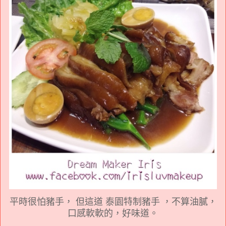
平時很怕豬手， 但這道 泰園特制豬手 ，不算油膩，
口感軟軟的，好味道。