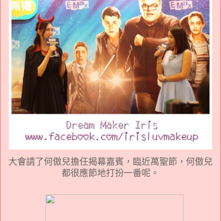
大會請了何傲兒擔任揭幕嘉賓，臨近萬聖節，何傲兒
都很應節地打扮一番呢。