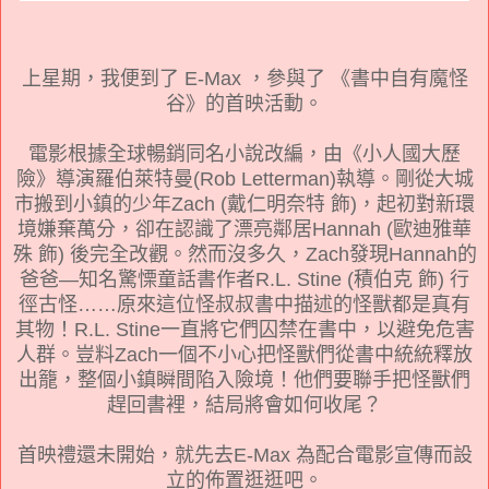
上星期，我便到了 E-Max ，參與了 《書中自有魔怪
谷》的首映活動。
電影根據全球暢銷同名小說改編，由《小人國大歷
險》導演羅伯萊特曼(Rob Letterman)執導。剛從大城
市搬到小鎮的少年Zach (戴仁明奈特 飾)，起初對新環
境嫌棄萬分，卻在認識了漂亮鄰居Hannah (歐迪雅華
殊 飾) 後完全改觀。然而沒多久，Zach發現Hannah的
爸爸—知名驚慄童話書作者R.L. Stine (積伯克 飾) 行
徑古怪……原來這位怪叔叔書中描述的怪獸都是真有
其物！R.L. Stine一直將它們囚禁在書中，以避免危害
人群。豈料Zach一個不小心把怪獸們從書中統統釋放
出籠，整個小鎮瞬間陷入險境！他們要聯手把怪獸們
趕回書裡，結局將會如何收尾？
首映禮還未開始，就先去E-Max 為配合電影宣傳而設
立的佈置逛逛吧。