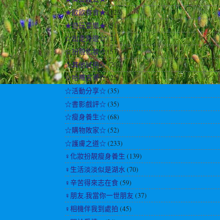
★飲飲食食★
(123)
★遊玩耍樂★
(51)
☆出走外遊☆
(2)
☆扮靚化妝☆
(57)
☆其他試用☆
(70)
☆哈囉吉蒂☆
(25)
☆活動分享☆
(35)
☆書影戲評☆
(35)
☆瘦身養生☆
(68)
☆購物敗家☆
(52)
☆護膚之道☆
(233)
♀化妝扮靚瘦身養生
(139)
♀生活淡淡似是湖水
(70)
♀辛苦得來志在食
(59)
♀朋友.我當你一世朋友
(37)
♀相機伴我到處拍
(45)