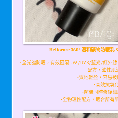
溫和礦物防曬乳
Heliocare 360°
S
全光譜防曬，有效阻隔
藍光
紅外線
•
UVA/UVB/
/
配方，油性肌
質地輕盈，容易被
•
高效抗氧
•
防曬同時修復細
•
全物理性配方，適合所有
•