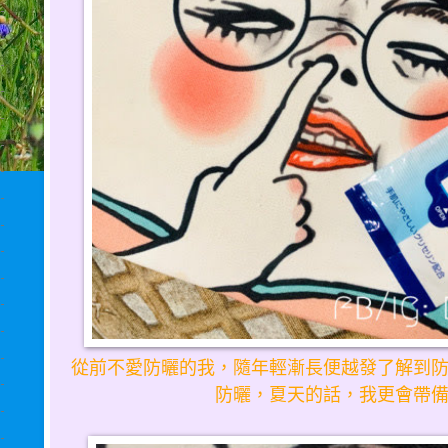
從前不愛防曬的我，隨年輕漸長便越發了解到
防曬，夏天的話，我更會帶