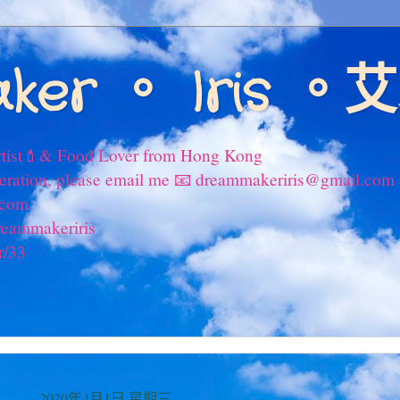
ker 。 Iris 
tist💄& Food Lover from Hong Kong
peration, please email me 📧 dreammakeriris@gmail.com
.com
reammakeriris
r/33
2020年4月1日 星期三