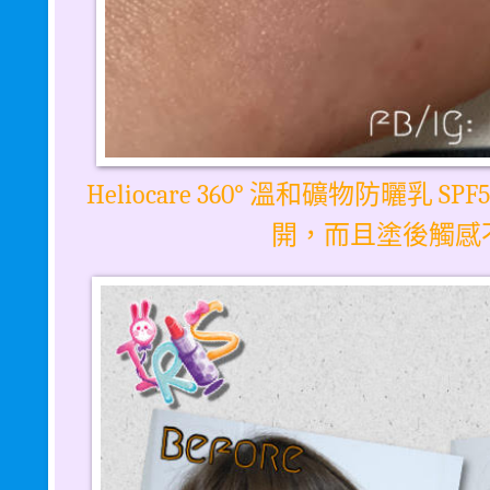
溫和礦物防曬乳
Heliocare 360°
SPF
開，而且塗後觸感