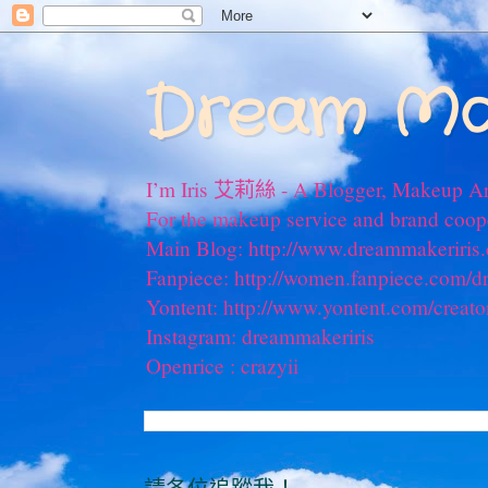
Dream Ma
I’m Iris 艾莉絲 - A Blogger, Makeup Ar
For the makeup service and brand coo
Main Blog: http://www.dreammakeriris
Fanpiece: http://women.fanpiece.com/d
Yontent: http://www.yontent.com/creato
Instagram: dreammakeriris
Openrice : crazyii