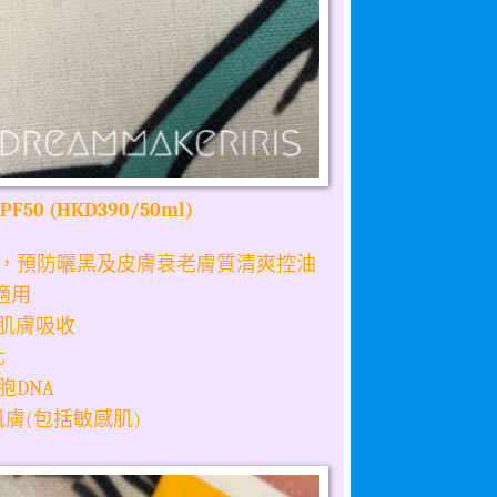
PF50 (HKD390/50ml)
，預防曬黑及皮膚衰老膚質清爽控油
適用
肌膚吸收
化
胞
DNA
肌膚
包括敏感肌
(
)