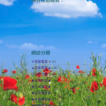
請各位追蹤我！
網誌分類
＊就是愛寫＊
(2)
▲自家煮意▲
(26)
◎化妝之路◎
(8)
★心事絮語★
(48)
★生活雜記★
(54)
★自我增值★
(19)
★社會時事★
(13)
★美髮護髮★
(16)