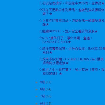
☆初試足底按摩。和想象中大不同。壹休館★
☆秋冬天用熱帶系列產品。能做到強效保濕修
護？★
☆不會胖的餐前甜品。方便好味一酪纖瘦身乳
酪★
☆繼續BEVY C. 。讓人完全著迷的泡泡★
☆b.liv 5歲生日了。淨化修護一盒過。
FANTASTIC FIVE★
☆純淨無害有保證。百分百吸收。BAKEL 精
系列★
☆效果不似如期。CYBER COLORS 2 in 1纖長
細緻防水睫毛液★
☆亂世之中。愛在當下。笑中有淚《麥兜．我
和我媽媽》★
9月
(17)
►
8月
(14)
►
7月
(16)
►
6月
(12)
►