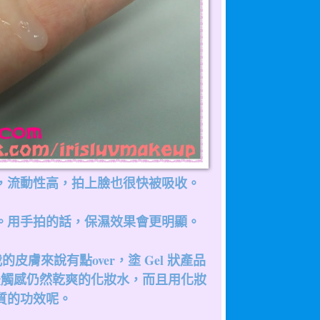
，流動性高，拍上臉也很快被吸收。
。用手拍的話，保濕效果會更明顯。
膚來說有點over，塗 Gel 狀產品
後觸感仍然乾爽的化妝水，而且用化妝
質的功效呢。