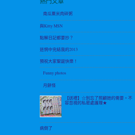
熱門文章
南瓜粟米肉碎粥
與Kitty MSN
點解日記都要抄？
迷惘中完結我的2013
預祝大家聖誕快樂！
Funny photos
月餅怪
【送禮】☆別忘了照顧她的需要。不
容忽視的私密處護理★
病倒了