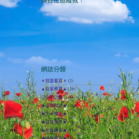
請各位追蹤我！
網誌分類
＊就是愛寫＊
(2)
▲自家煮意▲
(26)
◎化妝之路◎
(8)
★心事絮語★
(48)
★生活雜記★
(54)
★自我增值★
(19)
★社會時事★
(13)
★美髮護髮★
(16)