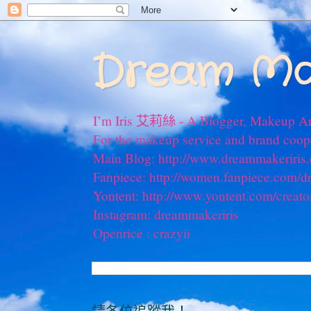
Dream Ma
I’m Iris 艾莉絲 - A Blogger, Makeup Ar
For the makeup service and brand coo
Main Blog: http://www.dreammakeriris
Fanpiece: http://women.fanpiece.com/d
Yontent: http://www.yontent.com/creato
Instagram: dreammakeriris
Openrice : crazyii