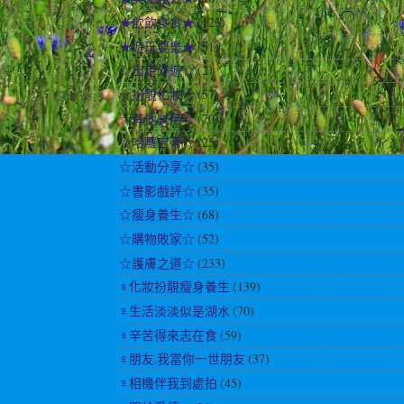
★飲飲食食★
(123)
★遊玩耍樂★
(51)
☆出走外遊☆
(2)
☆扮靚化妝☆
(57)
☆其他試用☆
(70)
☆哈囉吉蒂☆
(25)
☆活動分享☆
(35)
☆書影戲評☆
(35)
☆瘦身養生☆
(68)
☆購物敗家☆
(52)
☆護膚之道☆
(233)
♀化妝扮靚瘦身養生
(139)
♀生活淡淡似是湖水
(70)
♀辛苦得來志在食
(59)
♀朋友.我當你一世朋友
(37)
♀相機伴我到處拍
(45)