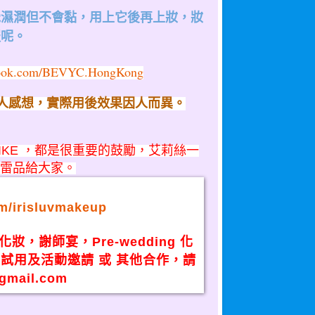
覺濕潤但不會黏，用上它後再上妝，妝
服呢。
ebook.com/BEVYC.HongKong
人感
想
，實
際
用
後
效
果
因人而異。
IKE ，都是很重要的鼓勵，艾莉絲一
 雷品給大家。
m/irisluvmakeup
謝師宴，Pre-wedding 化
試用及活動邀請 或 其他合作，請
gmail.com