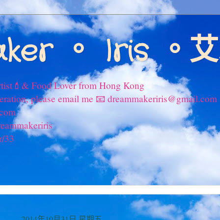
ker 。 Iris 
tist💄& Food Lover from Hong Kong
peration, please email me 📧 dreammakeriris@gmail.com
.com
reammakeriris
r/33
2014年10月31日 星期五