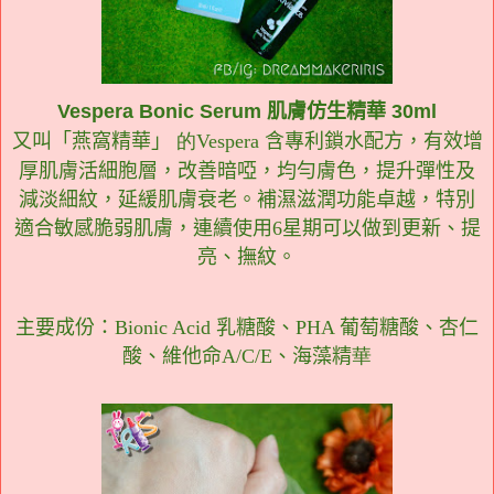
Vespera Bonic Serum 肌膚仿生精華 30ml
又叫「燕窩精華」
的
Vespera
含專利鎖水配方，有效增
厚肌膚活細胞層，改善暗啞，均勻膚色，提升彈性及
減淡細紋，延緩肌膚衰老。補濕滋潤功能卓越，特別
適合敏感脆弱肌膚，連續使用
6
星期可以
做到更新、提
亮、撫紋。
主要成份：
Bionic Acid
乳糖酸、
PHA
葡萄糖酸、杏仁
酸、維他命
A/C/E
、海藻精
華