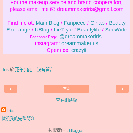
For the makeup service and brand cooperation,
please email me 📧 dreammakeriris@gmail.com
Find me at:
Main Blog
/
Fanpiece
/
Girlab
/
Beauty
Exchange
/
UBlog
/
theZtyle
/
Beautylife
/
SeeWide
@dreammakeriris
:
Facebook Page
Instagram:
dreammakeriris
Openrice:
crazyii
Iris
於
下午4:53
沒有留言:
‹
›
首頁
查看網路版
Iris
檢視我的完整簡介
技術提供：
Blogger
.