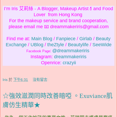
I’m Iris 艾莉絲 - A Blogger, Makeup Artist💄and Food
Lover from Hong Kong
For the makeup service and brand cooperation,
please email me 📧 dreammakeriris@gmail.com
Find me at:
Main Blog
/
Fanpiece
/
Girlab
/
Beauty
Exchange
/
UBlog
/
theZtyle
/
Beautylife
/
SeeWide
@dreammakeriris
:
Facebook Page
Instagram:
dreammakeriris
Openrice:
crazyii
Iris
於
下午6:31
沒有留言:
☆強效滋潤同時改善暗啞 。Exuviance肌
膚仿生精華★