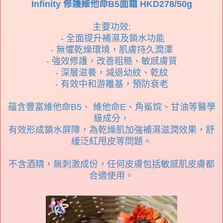
Infinity 修護維他命B5面霜 HKD278/50g
主要功效:
- 全面提升補濕及鎖水功能
- 無懼乾燥環境，肌膚持久潤澤
- 強效修護，改善粗糙、敏感膚質
- 深層滋養，減退幼紋、乾紋
- 有效中和游離基，預防衰老
蘊含豐富維他命B5、 維他命E、角鯊烷、甘油等醫學
級成分，
有效形成鎖水屏障，為乾燥肌加強補濕滋潤效果，舒
緩泛紅甩皮等問題。
不含酒精，無刺激成份，任何皮膚包括敏感肌皮膚都
合適使用。