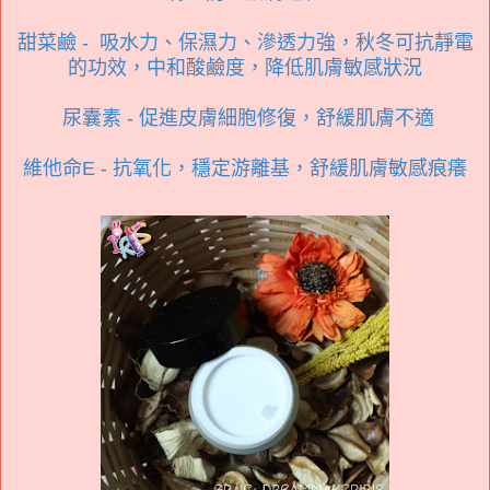
甜菜鹼 - 吸水力、保濕力、滲透力強，秋冬可抗靜電
的功效，中和酸鹼度，降低肌膚敏感狀況
尿囊素 - 促進皮膚細胞修復，舒緩肌膚不適
維他命E - 抗氧化，穩定游離基，舒緩肌膚敏感痕癢