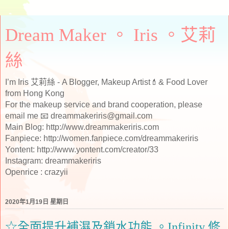
Dream Maker 。 Iris 。艾莉
絲
I’m Iris 艾莉絲 - A Blogger, Makeup Artist💄& Food Lover
from Hong Kong
For the makeup service and brand cooperation, please
email me 📧 dreammakeriris@gmail.com
Main Blog: http://www.dreammakeriris.com
Fanpiece: http://women.fanpiece.com/dreammakeriris
Yontent: http://www.yontent.com/creator/33
Instagram: dreammakeriris
Openrice : crazyii
2020年1月19日 星期日
☆全面提升補濕及鎖水功能 。Infinity 修