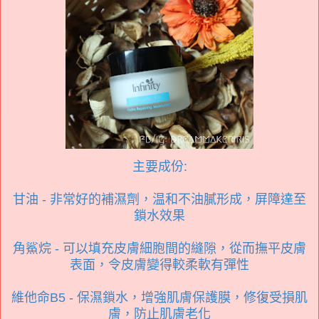
主要成份:
甘油 - 非常好的補濕劑，温和不油膩形成，屏障達至
鎖水效果
角鯊烷 - 可以填充皮膚細胞間的縫隙，從而撫平皮膚
表面，令皮膚變得較柔軟有彈性
維他命B5 - 保濕鎖水，增強肌膚保護膜，修復受損肌
膚，防止肌膚老化