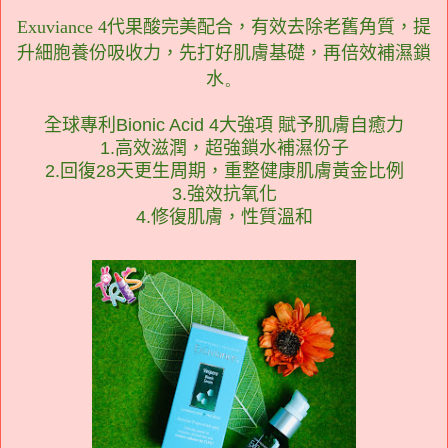
Exuviance 4
代果酸
完美配合
，有效去除老舊角質，提
升細胞養份吸收力，先打好肌膚基礎，再倍效補濕鎖
水
。
全球專利Bionic Acid 4大強項 賦予肌膚自癒力
1.高效滋潤，超強鎖水補濕份子
2.回復28天更生周期，重整健康肌膚黃金比例
3.強效抗氧化
4.修復肌膚，性質溫和