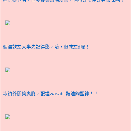
唔記得乜名，但我最鍾意呢度菜，個蛋好滑仲好有蟹味呢！
個湯飲左大半先記得影，哈，但咸左d囉！
冰鎮芥蘭夠爽脆，配埋wasabi 豉油夠醒神！！