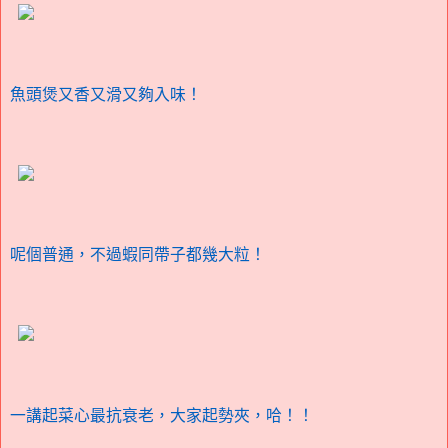
魚頭煲又香又滑又夠入味！
呢個普通，不過蝦同帶子都幾大粒！
一講起菜心最抗衰老，大家起勢夾，哈！！