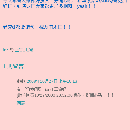
今次聚會大家都好投入，好開心呢，希望黎緊0既BBQ會更加
好玩，到時要同大家影更加多相呀，yeah！！！
老套d 都要講句：祝友誼永固！！
Iris
於
上午11:08
1 則留言:
心心
2008年10月27日 上午10:13
有一班咁好既 friend 真係好
[版主回覆10/27/2008 23:32:00]係呀，好開心架！！！
回覆