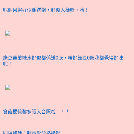
呢個果盤好似係送架，好似人樣呀，哈！
綠豆蕃薯糖水好似都係送0既，唔好綠豆0既我都覺得好味
呢！
食飽梗係黎多張大合照啦！！！
同場加映：新電影分格攝影