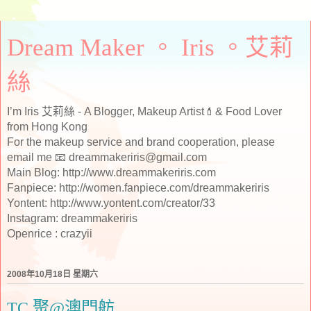
Dream Maker 。 Iris 。艾莉
絲
I’m Iris 艾莉絲 - A Blogger, Makeup Artist💄& Food Lover
from Hong Kong
For the makeup service and brand cooperation, please
email me 📧 dreammakeriris@gmail.com
Main Blog: http://www.dreammakeriris.com
Fanpiece: http://women.fanpiece.com/dreammakeriris
Yontent: http://www.yontent.com/creator/33
Instagram: dreammakeriris
Openrice : crazyii
2008年10月18日 星期六
TC 聚@澳門舫