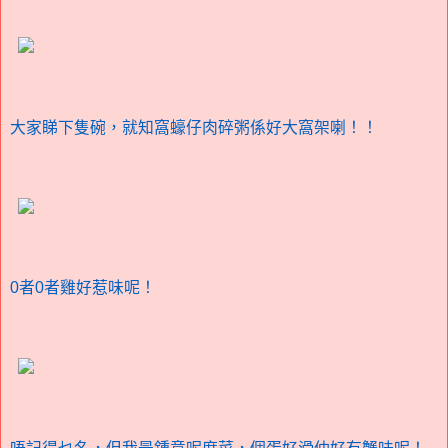
大家睇下隻碗，就知窩蠔仔肉碎粥係好大窩架喇！！
0者0者雞好惹味呢！