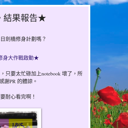
。結果報告★
2日劍橋修身計劃嗎？
修身大作戰啟動★
要太忙碌加上notebook 壞了，所
謝PR 的體諒。
家要耐心看完啊！