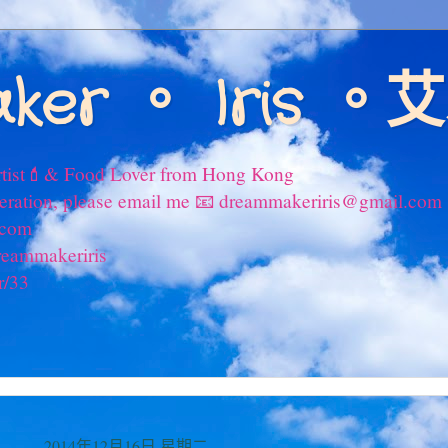
ker 。 Iris 
tist💄& Food Lover from Hong Kong
peration, please email me 📧 dreammakeriris@gmail.com
.com
reammakeriris
r/33
2014年12月16日 星期二