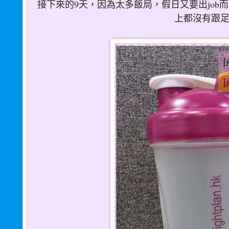
接下來的9天，因為太多飯局，假日又要出job
上都沒有跟
華