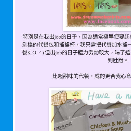
特別是在我出job的日子，因為通常極早便要
劍橋的代餐包和搖搖杯，我只需把代餐加水搖
餐K.O.。(但出job的日子體力勞動較大，喝了
這
到肚餓
。
比起甜味的代餐，咸的更合我心