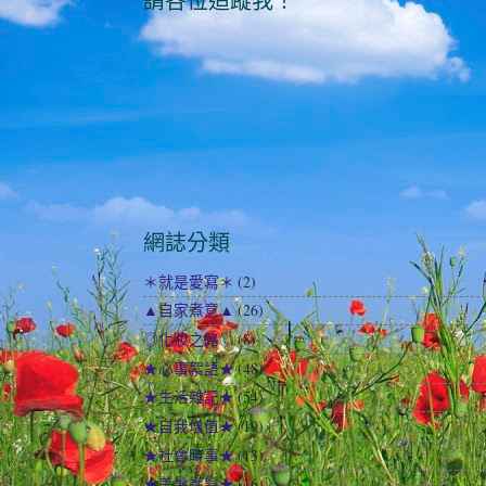
請各位追蹤我！
網誌分類
＊就是愛寫＊
(2)
▲自家煮意▲
(26)
◎化妝之路◎
(8)
★心事絮語★
(48)
★生活雜記★
(54)
★自我增值★
(19)
★社會時事★
(13)
★美髮護髮★
(16)