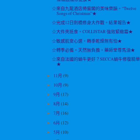
☆來自九龍酒店倚窗閣的美味樂韻。“Twelve
Songs of Christmas”★
☆完成12日劍橋修身大作戰。結果報告★
☆大件夾抵食。COLLISTAR 強效緊緻霜★
☆敏感肌安心選。轉季乾燥無有怕★
☆轉季必備。天然無負擔。藥師堂尊馬油★
☆來自法國的蝸牛更好？SECCA蝸牛修復精
★
11月
(9)
►
10月
(9)
►
9月
(17)
►
8月
(14)
►
7月
(16)
►
6月
(12)
►
5月
(10)
►