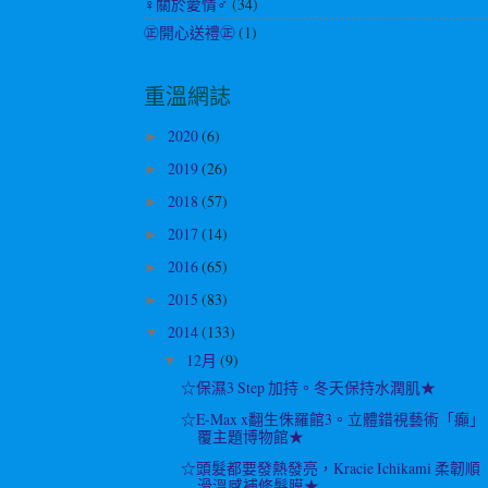
♀關於愛情♂
(34)
㊣開心送禮㊣
(1)
重溫網誌
2020
(6)
►
2019
(26)
►
2018
(57)
►
2017
(14)
►
2016
(65)
►
2015
(83)
►
2014
(133)
▼
12月
(9)
▼
☆保濕3 Step 加持。冬天保持水潤肌★
☆E-Max x翻生侏羅館3。立體錯視藝術「癲」
覆主題博物館★
☆頭髮都要發熱發亮，Kracie Ichikami 柔韌順
滑溫感補修髮膜★