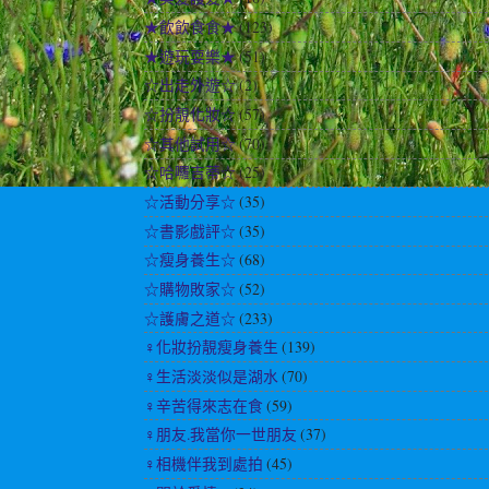
★飲飲食食★
(123)
★遊玩耍樂★
(51)
☆出走外遊☆
(2)
☆扮靚化妝☆
(57)
☆其他試用☆
(70)
☆哈囉吉蒂☆
(25)
☆活動分享☆
(35)
☆書影戲評☆
(35)
☆瘦身養生☆
(68)
☆購物敗家☆
(52)
☆護膚之道☆
(233)
♀化妝扮靚瘦身養生
(139)
♀生活淡淡似是湖水
(70)
♀辛苦得來志在食
(59)
♀朋友.我當你一世朋友
(37)
♀相機伴我到處拍
(45)