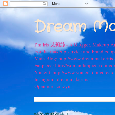
Dream Ma
I’m Iris 艾莉絲 - A Blogger, Makeup Ar
For the makeup service and brand coo
Main Blog: http://www.dreammakeriris
Fanpiece: http://women.fanpiece.com/d
Yontent: http://www.yontent.com/creato
Instagram: dreammakeriris
Openrice : crazyii