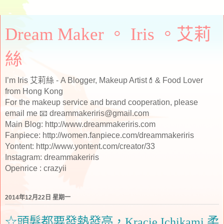
Dream Maker 。 Iris 。艾莉
絲
I’m Iris 艾莉絲 - A Blogger, Makeup Artist💄& Food Lover
from Hong Kong
For the makeup service and brand cooperation, please
email me 📧 dreammakeriris@gmail.com
Main Blog: http://www.dreammakeriris.com
Fanpiece: http://women.fanpiece.com/dreammakeriris
Yontent: http://www.yontent.com/creator/33
Instagram: dreammakeriris
Openrice : crazyii
2014年12月22日 星期一
☆頭髮都要發熱發亮，Kracie Ichikami 柔