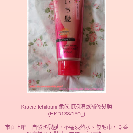
Kracie Ichikami 柔韌順滑溫感補修髮膜
(HKD138/150g)
巿面上唯一自發熱髮膜，不需浸熱水、包毛巾，令養