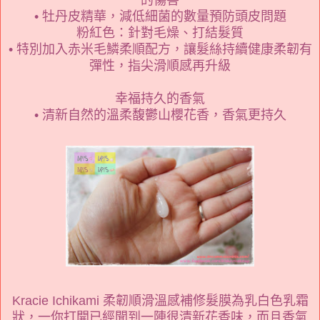
• 牡丹皮精華，減低細菌的數量預防頭皮問題
粉紅色：針對毛燥、打結髮質
• 特別加入赤米毛鱗柔順配方，讓髮絲持續健康柔韌有
彈性，指尖滑順感再升級
幸福持久的香氣
• 清新自然的溫柔馥鬱山櫻花香，香氣更持久
Kracie Ichikami 柔韌順滑溫感補修髮膜為乳白色乳霜
狀，一你打開已經聞到一陣很清新花香味，而且香氣