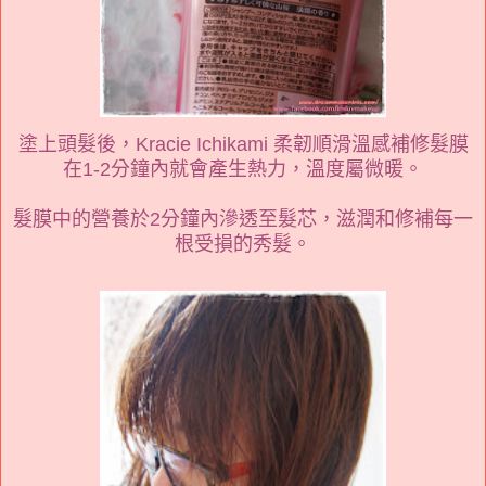
塗上頭髮後，Kracie Ichikami 柔韌順滑溫感補修髮膜
在1-2分鐘內就會產生熱力，溫度屬微暖。
髮膜中的營養於2分鐘內滲透至髮芯，滋潤和修補每一
根受損的秀髮。