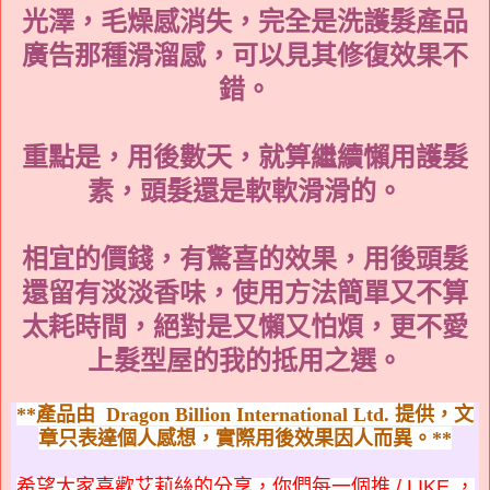
光澤，毛燥感消失，完全是洗護髮產品
廣告那種滑溜感，可以見其修復效果不
錯。
重點是，用後數天，就算繼續懶用護髮
素，頭髮還是軟軟滑滑的。
相宜的價錢，有驚喜的效果，用後頭髮
還留有淡淡香味，使用方法簡單又不算
太耗時間，絕對是又懶又怕煩，更不愛
上髮型屋的我的抵用之選。
**
產
品
由 Dragon Billion International Ltd.
提供，
文
章只表達個人感
想
，實
際
用
後
效
果
因人而異。**
希望大家喜歡艾莉絲的分享，你們每一個推 / LIKE ，