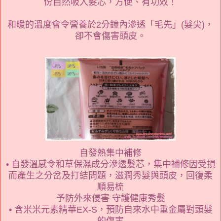
份自然吸入髮芯，方便、有功效！
和暖的溫度會令營養於2分鐘內滲透「毛先」(髮尖)，
卻不會傷害頭皮。
自發熱集中補修
• 自發溫感令和草保濕成分滲透髮芯，集中補修因受損
而產生之分岔及打結問題，滋潤秀髮與頭皮，回復柔
順易梳
予防外來侵害 守護健康秀髮
• 含米米元素精華EX-S，預防自來水中重金屬對頭髮
的傷害