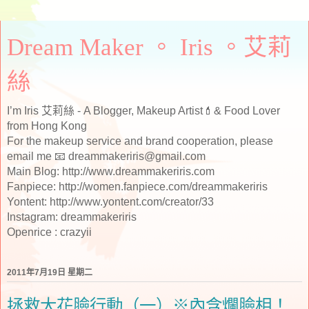
Dream Maker 。 Iris 。艾莉
絲
I’m Iris 艾莉絲 - A Blogger, Makeup Artist💄& Food Lover
from Hong Kong
For the makeup service and brand cooperation, please
email me 📧 dreammakeriris@gmail.com
Main Blog: http://www.dreammakeriris.com
Fanpiece: http://women.fanpiece.com/dreammakeriris
Yontent: http://www.yontent.com/creator/33
Instagram: dreammakeriris
Openrice : crazyii
2011年7月19日 星期二
拯救大花臉行動（一）※內含爛臉相！