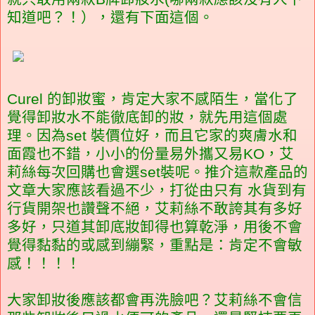
知道吧？！），還有下面這個。
Curel 的卸妝蜜，肯定大家不感陌生，當化了
覺得卸妝水不能徹底卸的妝，就先用這個處
理。因為set 裝價位好，而且它家的爽膚水和
面霞也不錯，小小的份量易外攜又易KO，艾
莉絲每次回購也會選set裝呢。推介這款產品的
文章大家應該看過不少，打從由只有 水貨到有
行貨開架也讚聲不絕，艾莉絲不敢誇其有多好
多好，只道其卸底妝卸得也算乾淨，用後不會
覺得黏黏的或感到繃緊，重點是：肯定不會敏
感！！！！
大家卸妝後應該都會再洗臉吧？艾莉絲不會信