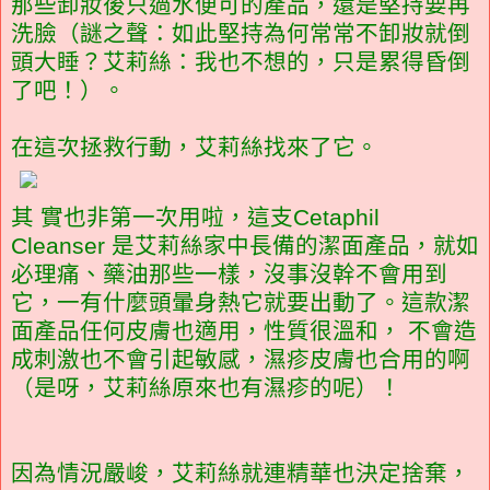
那些卸妝後只過水便可的產品，還是堅持要再
洗臉（謎之聲：如此堅持為何常常不卸妝就倒
頭大睡？艾莉絲：我也不想的，只是累得昏倒
了吧！）。
在這次拯救行動，艾莉絲找來了它。
其 實也非第一次用啦，這支Cetaphil
Cleanser 是艾莉絲家中長備的潔面產品，就如
必理痛、藥油那些一樣，沒事沒幹不會用到
它，一有什麼頭暈身熱它就要出動了。這款潔
面產品任何皮膚也適用，性質很溫和， 不會造
成刺激也不會引起敏感，濕疹皮膚也合用的啊
（是呀，艾莉絲原來也有濕疹的呢）！
因為情況嚴峻，艾莉絲就連精華也決定捨棄，