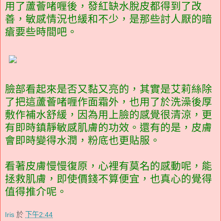
用了蘆薈啫喱後，發紅缺水脫皮都得到了改
善，敏感情況也緩和不少，是那些討人厭的暗
瘡要些時間吧。
臉部看起來是否又黏又亮的，其實是艾莉絲除
了把這蘆薈啫喱作面霜外，也用了於洗澡後厚
敷作補水舒緩，因為用上臉的感覺很清涼，更
有即時鎮靜敏感肌膚的功效。還有的是，皮膚
會即時變得水潤，粉底也更貼服。
看著皮膚慢慢復原，心裡有莫名的感動呢，能
拯救肌膚，即使價錢不算便宜，也真心的覺得
值得推介呢。
Iris
於
下午2:44