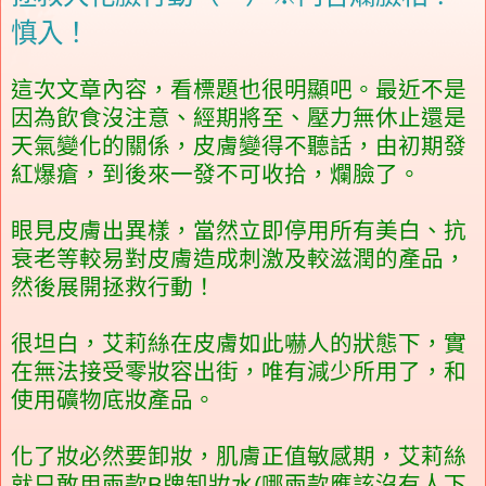
慎入！
這次文章內容，看標題也很明顯吧。最近不是
因為飲食沒注意、經期將至、壓力無休止還是
天氣變化的關係，皮膚變得不聽話，由初期發
紅爆瘡，到後來一發不可收拾，爛臉了。
眼見皮膚出異樣，當然立即停用所有美白、抗
衰老等較易對皮膚造成刺激及較滋潤的產品，
然後展開拯救行動！
很坦白，艾莉絲在皮膚如此嚇人的狀態下，實
在無法接受零妝容出街，唯有減少所用了，和
使用礦物底妝產品。
化了妝必然要卸妝，肌膚正值敏感期，艾莉絲
就只敢用兩款B牌卸妝水(哪兩款應該沒有人下