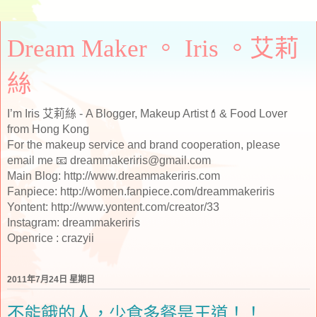
Dream Maker 。 Iris 。艾莉
絲
I’m Iris 艾莉絲 - A Blogger, Makeup Artist💄& Food Lover
from Hong Kong
For the makeup service and brand cooperation, please
email me 📧 dreammakeriris@gmail.com
Main Blog: http://www.dreammakeriris.com
Fanpiece: http://women.fanpiece.com/dreammakeriris
Yontent: http://www.yontent.com/creator/33
Instagram: dreammakeriris
Openrice : crazyii
2011年7月24日 星期日
不能餓的人，少食多餐是王道！！