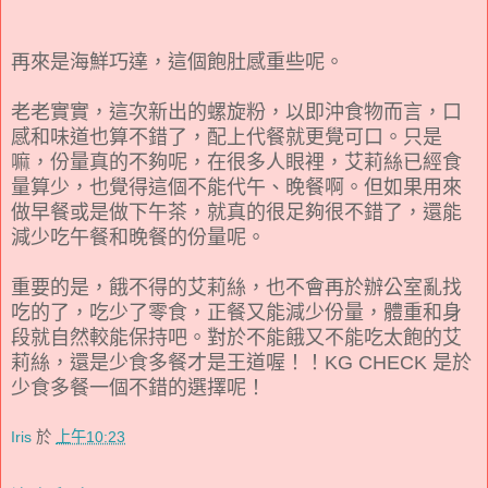
再來是海鮮巧達，這個飽肚感重些呢。
老老實實，這次新出的螺旋粉，以即沖食物而言，口
感和味道也算不錯了，配上代餐就更覺可口。只是
嘛，份量真的不夠呢，在很多人眼裡，艾莉絲已經食
量算少，也覺得這個不能代午、晚餐啊。但如果用來
做早餐或是做下午茶，就真的很足夠很不錯了，還能
減少吃午餐和晚餐的份量呢。
重要的是，餓不得的艾莉絲，也不會再於辦公室亂找
吃的了，吃少了零食，正餐又能減少份量，體重和身
段就自然較能保持吧。對於不能餓又不能吃太飽的艾
莉絲，還是少食多餐才是王道喔！！KG CHECK 是於
少食多餐一個不錯的選擇呢！
Iris
於
上午10:23