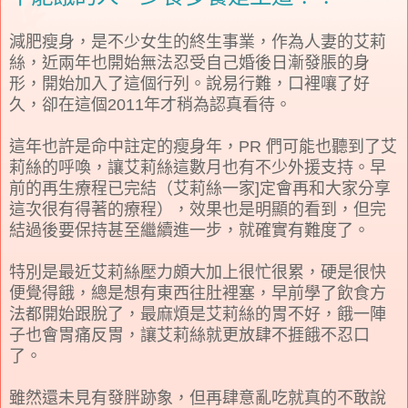
減肥瘦身，是不少女生的終生事業，作為人妻的艾莉
絲，近兩年也開始無法忍受自己婚後日漸發脹的身
形，開始加入了這個行列。說易行難，口裡嚷了好
久，卻在這個2011年才稍為認真看待。
這年也許是命中註定的瘦身年，PR 們可能也聽到了艾
莉絲的呼喚，讓艾莉絲這數月也有不少外援支持。早
前的再生療程已完結（艾莉絲一家]定會再和大家分享
這次很有得著的療程），效果也是明顯的看到，但完
結過後要保持甚至繼續進一步，就確實有難度了。
特別是最近艾莉絲壓力頗大加上很忙很累，硬是很快
便覺得餓，總是想有東西往肚裡塞，早前學了飲食方
法都開始跟脫了，最麻煩是艾莉絲的胃不好，餓一陣
子也會胃痛反胃，讓艾莉絲就更放肆不捱餓不忍口
了。
雖然還未見有發胖跡象，但再肆意亂吃就真的不敢說