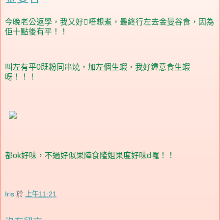
今晚老公返學，我又好唔想煮，最終行左去金曼谷食，因為
佢十點後有平！！
叫左有平0既粉同串燒，加左個生蝦，我好鍾意食生蝦
呀！！！
都ok好味，不過好似果陣食隆姐果度好味d囉！！
Iris
於
上午11:21