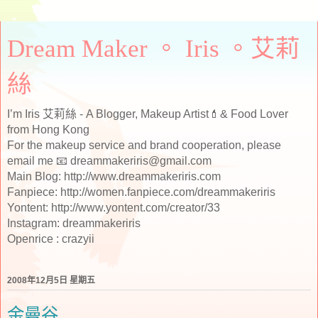
Dream Maker 。 Iris 。艾莉
絲
I’m Iris 艾莉絲 - A Blogger, Makeup Artist💄& Food Lover
from Hong Kong
For the makeup service and brand cooperation, please
email me 📧 dreammakeriris@gmail.com
Main Blog: http://www.dreammakeriris.com
Fanpiece: http://women.fanpiece.com/dreammakeriris
Yontent: http://www.yontent.com/creator/33
Instagram: dreammakeriris
Openrice : crazyii
2008年12月5日 星期五
金曼谷