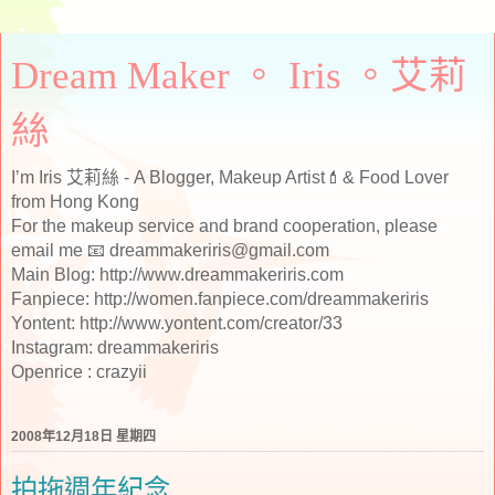
Dream Maker 。 Iris 。艾莉
絲
I’m Iris 艾莉絲 - A Blogger, Makeup Artist💄& Food Lover
from Hong Kong
For the makeup service and brand cooperation, please
email me 📧 dreammakeriris@gmail.com
Main Blog: http://www.dreammakeriris.com
Fanpiece: http://women.fanpiece.com/dreammakeriris
Yontent: http://www.yontent.com/creator/33
Instagram: dreammakeriris
Openrice : crazyii
2008年12月18日 星期四
拍拖週年紀念