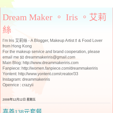
Dream Maker 。 Iris 。艾莉
絲
I’m Iris 艾莉絲 - A Blogger, Makeup Artist💄& Food Lover
from Hong Kong
For the makeup service and brand cooperation, please
email me 📧 dreammakeriris@gmail.com
Main Blog: http://www.dreammakeriris.com
Fanpiece: http://women.fanpiece.com/dreammakeriris
Yontent: http://www.yontent.com/creator/33
Instagram: dreammakeriris
Openrice : crazyii
2008年12月12日 星期五
喜善138元套餐