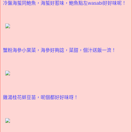
冷盤海蜇同鮑魚，海蜇好惹味，鮑魚點左wasabi好好味呢！
蟹粉海參小棠菜，海參好夠諗，菜甜，個汁送飯一流！
雞湯桂花蚌豆苗，呢個都好好味呀！