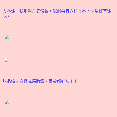
雲吞雞，我地叫左五份餐，呢個菜有六粒雲吞，個湯好有雞
味。
甜品係芝麻糊或馬蹄露，兩款都好味！！