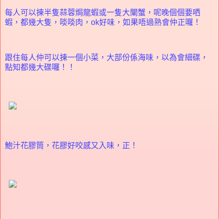
每人可以揀半隻蒜蓉焗龍蝦或一隻大闡蟹，呢晚個個要哂
蝦，都幾大隻，啖啖肉，ok好味，如果唔過熟會仲正囉！
跟住每人仲可以揀一個小菜，大部份係海味，以為會細碟，
點知都幾大碟囉！！
鮑汁花膠筒，花膠好咬感又入味，正！