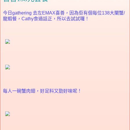
今日gathering 去左EMAX喜善，因為佢有個每位138大闡蟹/
龍蝦餐，Cathy食過話正，所以去試試囉！
每人一碗蟹肉翅，好足料又勁好味呢！