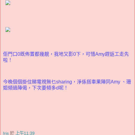
佢門口0既佈置都幾靚，我地又影0下，可惜Amy趕返工走先
啦！
今晚個個掛住睇電視無乜sharing，淨係搭車果陣同Amy 、珊
姐傾過陣偈，下次要傾多d呢！
Iris
於
上午11:39