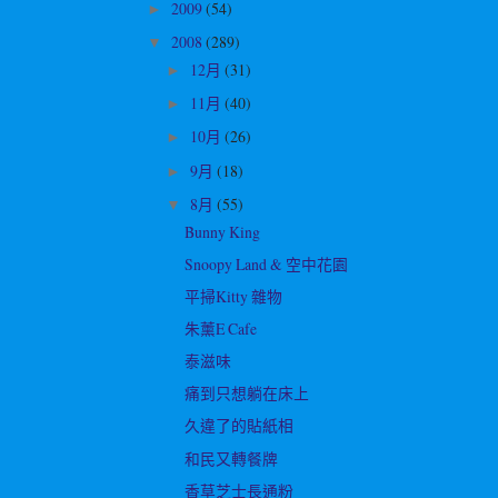
2009
(54)
►
2008
(289)
▼
12月
(31)
►
11月
(40)
►
10月
(26)
►
9月
(18)
►
8月
(55)
▼
Bunny King
Snoopy Land & 空中花園
平掃Kitty 雜物
朱薰E Cafe
泰滋味
痛到只想躺在床上
久違了的貼紙相
和民又轉餐牌
香草芝士長通粉