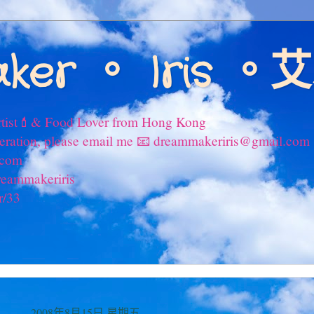
ker 。 Iris 
tist💄& Food Lover from Hong Kong
peration, please email me 📧 dreammakeriris@gmail.com
.com
reammakeriris
r/33
2008年8月15日 星期五