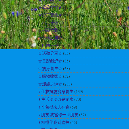
★飲飲食食★
(123)
★遊玩耍樂★
(51)
☆出走外遊☆
(2)
☆扮靚化妝☆
(57)
☆其他試用☆
(70)
☆哈囉吉蒂☆
(25)
☆活動分享☆
(35)
☆書影戲評☆
(35)
☆瘦身養生☆
(68)
☆購物敗家☆
(52)
☆護膚之道☆
(233)
♀化妝扮靚瘦身養生
(139)
♀生活淡淡似是湖水
(70)
♀辛苦得來志在食
(59)
♀朋友.我當你一世朋友
(37)
♀相機伴我到處拍
(45)