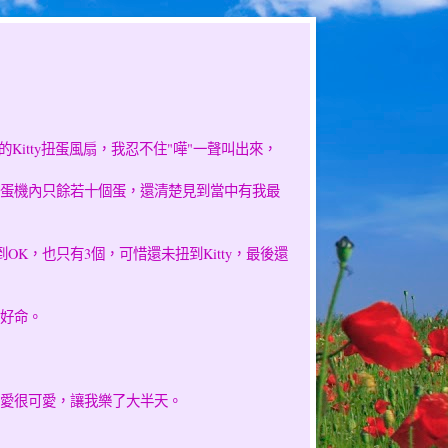
itty扭蛋風扇，我忍不住"嘩"一聲叫出來，
蛋機內只餘若十個蛋，還清楚見到當中有我最
OK，也只有3個，可惜還未扭到Kitty，最後還
好命。
愛很可愛，讓我樂了大半天。