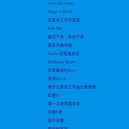
I love Devil but . . .
Angel vs Devil
花星月之花月星星
Indo Mie
舊的不去，新的不來
薑蔥蒸醜怪雞
Sanrio 扭蛋風扇仔
Delifrance Bistro
非常實用的Kitty
哀悼Gucci
佛手瓜粟米芯芋絲炒素鮮魷
彩豐行
第一次到雪園世家
特務S嘜
意外收穫
晚飯變宵夜