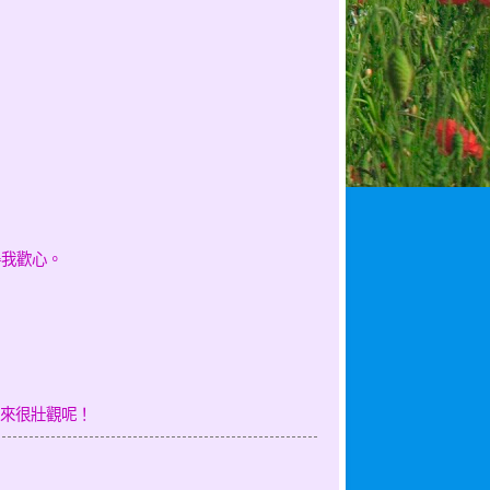
得我歡心。
來很壯觀呢！