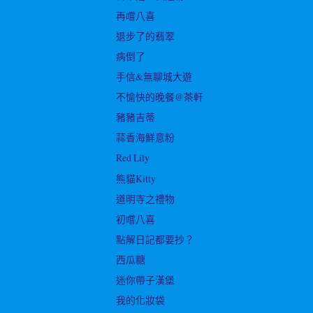
再嚐八喜
退步了的翡翠
病倒了
手信&無聊城大遊
不愉快的晚餐@茶軒
豬豬吉蒂
蒜香海鮮意粉
Red Lily
熊貓Kitty
道明寺之禮物
初嚐八喜
點解日記都要抄？
西瓜糖
迷你帶子漢堡
我的化妝袋