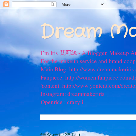
Dream Ma
I’m Iris 艾莉絲 - A Blogger, Makeup Ar
For the makeup service and brand coo
Main Blog: http://www.dreammakeriris
Fanpiece: http://women.fanpiece.com/d
Yontent: http://www.yontent.com/creato
Instagram: dreammakeriris
Openrice : crazyii