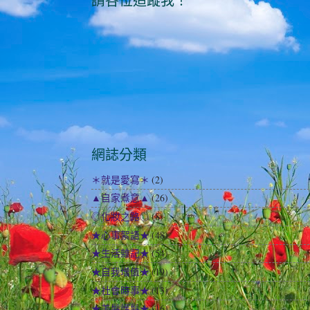
請各位追蹤我！
網誌分類
＊就是愛寫＊
(2)
▲自家煮意▲
(26)
◎化妝之路◎
(8)
★心事絮語★
(48)
★生活雜記★
(54)
★自我增值★
(19)
★社會時事★
(13)
★美髮護髮★
(16)