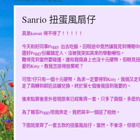
Sanrio 扭蛋風扇仔
真是kawaii 得不得了！！！！！
今天和好同事Peggy
出去吃飯，回程途中竟然讓我見到傳聞中的K
還好Peggy份屬鎮定人，沒被我突如其來的舉動嚇怕。
難得見到當然要碰運，誰知我倆身上也沒十元硬幣，但眼見扭
愛的Kitty，教我怎捨得放棄呢？
可惜7仔只有一個十元硬幣，為求一定要得到Kitty，我倆又走到
走了兩轉到鄰近店舖兌換，終於第七個後我扭到我要的。
後來點算後意外發現原來已經集齊一套，只多了兩個，多麼的
為了報答Peggy陪我奔走，我把其中一個送了給她。
下面就是齊了一套五款的扭蛋風扇仔，當然，不會涼，但很可