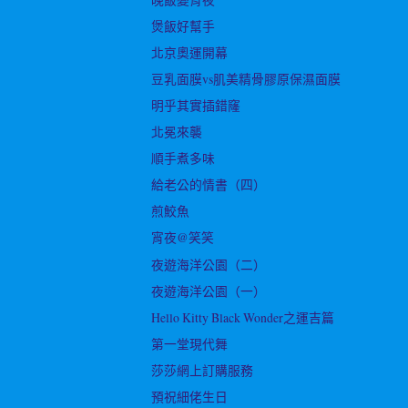
煲飯好幫手
北京奧運開幕
豆乳面膜vs肌美精骨膠原保濕面膜
明乎其實插錯窿
北冕來襲
順手煮多味
給老公的情書（四）
煎鮫魚
宵夜@笑笑
夜遊海洋公園（二）
夜遊海洋公園（一）
Hello Kitty Black Wonder之運吉篇
第一堂現代舞
莎莎網上訂購服務
預祝細佬生日