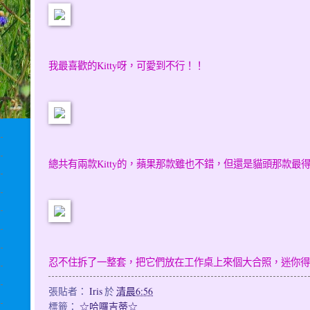
我最喜歡的Kitty呀，可愛到不行！！
總共有兩款Kitty的，蘋果那款雖也不錯，但還是貓頭那款最
忍不住拆了一整套，把它們放在工作桌上來個大合照，迷你得
張貼者：
Iris
於
清晨6:56
標籤：
☆哈囉吉蒂☆