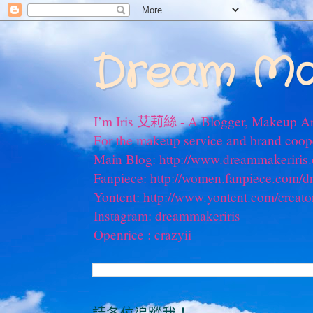
Dream Ma
I’m Iris 艾莉絲 - A Blogger, Makeup Ar
For the makeup service and brand coo
Main Blog: http://www.dreammakeriris
Fanpiece: http://women.fanpiece.com/d
Yontent: http://www.yontent.com/creato
Instagram: dreammakeriris
Openrice : crazyii