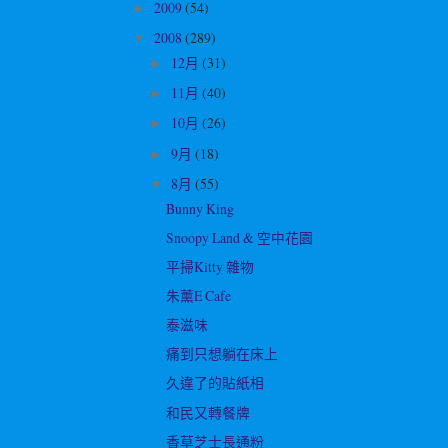
2009
(54)
►
2008
(289)
▼
12月
(31)
►
11月
(40)
►
10月
(26)
►
9月
(18)
►
8月
(55)
▼
Bunny King
Snoopy Land & 空中花園
平掃Kitty 雜物
朱薰E Cafe
泰滋味
痛到只想躺在床上
久違了的貼紙相
和民又轉餐牌
香草芝士長通粉