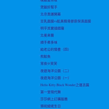
煲飯好幫手
北京奧運開幕
豆乳面膜vs肌美精骨膠原保濕面膜
明乎其實插錯窿
北冕來襲
順手煮多味
給老公的情書（四）
煎鮫魚
宵夜@笑笑
夜遊海洋公園（二）
夜遊海洋公園（一）
Hello Kitty Black Wonder之運吉篇
第一堂現代舞
莎莎網上訂購服務
預祝細佬生日