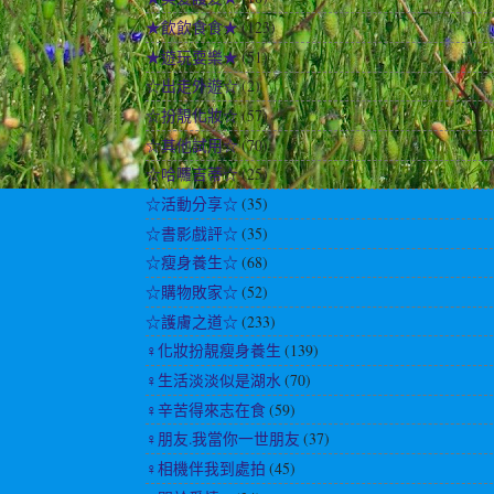
★飲飲食食★
(123)
★遊玩耍樂★
(51)
☆出走外遊☆
(2)
☆扮靚化妝☆
(57)
☆其他試用☆
(70)
☆哈囉吉蒂☆
(25)
☆活動分享☆
(35)
☆書影戲評☆
(35)
☆瘦身養生☆
(68)
☆購物敗家☆
(52)
☆護膚之道☆
(233)
♀化妝扮靚瘦身養生
(139)
♀生活淡淡似是湖水
(70)
♀辛苦得來志在食
(59)
♀朋友.我當你一世朋友
(37)
♀相機伴我到處拍
(45)