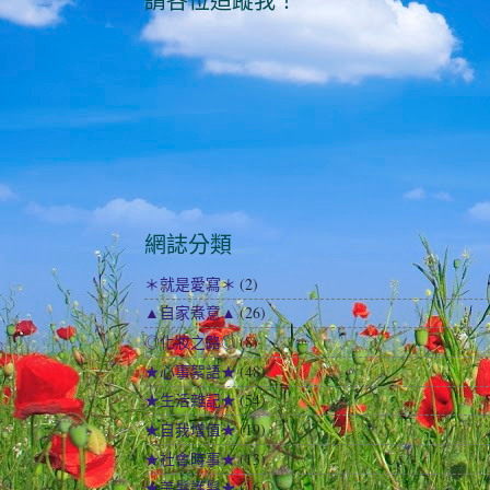
請各位追蹤我！
網誌分類
＊就是愛寫＊
(2)
▲自家煮意▲
(26)
◎化妝之路◎
(8)
★心事絮語★
(48)
★生活雜記★
(54)
★自我增值★
(19)
★社會時事★
(13)
★美髮護髮★
(16)