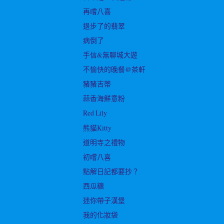
再嚐八喜
退步了的翡翠
病倒了
手信&無聊城大遊
不愉快的晚餐@茶軒
豬豬吉蒂
蒜香海鮮意粉
Red Lily
熊貓Kitty
道明寺之禮物
初嚐八喜
點解日記都要抄？
西瓜糖
迷你帶子漢堡
我的化妝袋