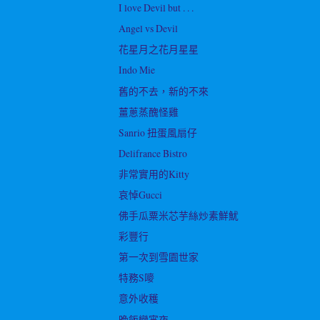
I love Devil but . . .
Angel vs Devil
花星月之花月星星
Indo Mie
舊的不去，新的不來
薑蔥蒸醜怪雞
Sanrio 扭蛋風扇仔
Delifrance Bistro
非常實用的Kitty
哀悼Gucci
佛手瓜粟米芯芋絲炒素鮮魷
彩豐行
第一次到雪園世家
特務S嘜
意外收穫
晚飯變宵夜