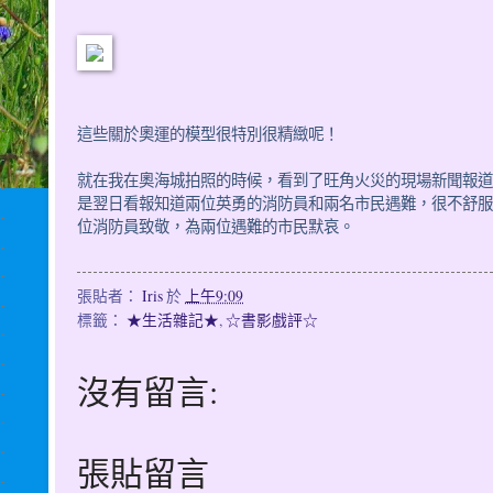
這些關於奧運的模型很特別很精緻呢！
就在我在奧海城拍照的時候，看到了旺角火災的現場新聞報道
是翌日看報知道兩位英勇的消防員和兩名市民遇難，很不舒服
位消防員致敬，為兩位遇難的市民默哀。
張貼者：
Iris
於
上午9:09
標籤：
★生活雜記★
,
☆書影戲評☆
沒有留言:
張貼留言