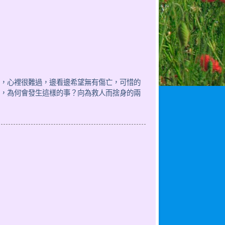
，心裡很難過，邊看邊希望無有傷亡，可惜的
，為何會發生這樣的事？向為救人而捨身的兩