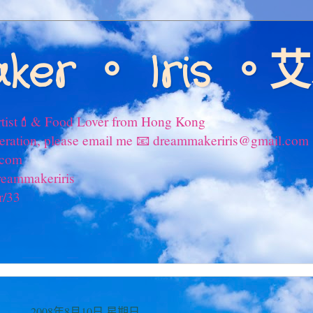
ker 。 Iris 
tist💄& Food Lover from Hong Kong
peration, please email me 📧 dreammakeriris@gmail.com
.com
reammakeriris
r/33
2008年8月10日 星期日