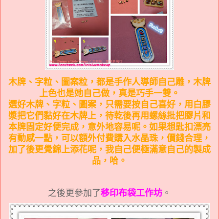
木牌、字粒、圖案粒，都是手作人導師自己雕，木牌
上色也是她自己做，真是巧手一雙。
選好木牌、字粒、圖案，只需要按自己喜好，用白膠
漿把它們黏好在木牌上，待乾後再用螺絲批把膠片和
本牌固定好便完成，意外地容易呢。如果想匙扣漂亮
有動感一點，可以額外付費購入水晶珠，價錢合理，
加了後更覺錦上添花呢，我自己便極滿意自己的製成
品，哈。
之後更參加了
移印布袋工作坊
。