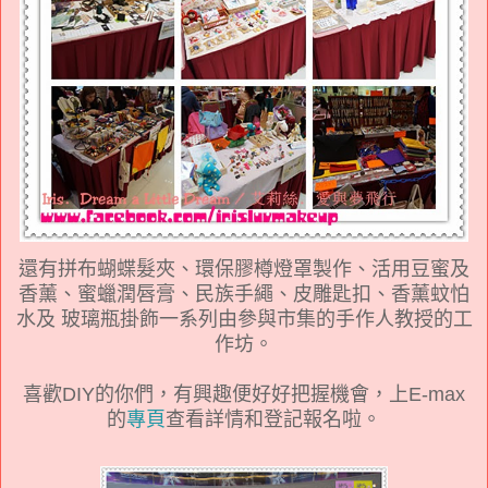
還有拼布蝴蝶髮夾、環保膠樽燈罩製作、活用豆蜜及
香薰、蜜蠟潤唇膏、民族手繩、皮雕匙扣、香薰蚊怕
水及 玻璃瓶掛飾一系列由參與市集的手作人教授的工
作坊。
喜歡DIY的你們，有興趣便好好把握機會，上E-max
的
專頁
查看詳情和登記報名啦。