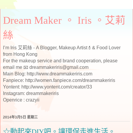
Dream Maker 。 Iris 。艾莉
絲
I’m Iris 艾莉絲 - A Blogger, Makeup Artist💄& Food Lover
from Hong Kong
For the makeup service and brand cooperation, please
email me 📧 dreammakeriris@gmail.com
Main Blog: http://www.dreammakeriris.com
Fanpiece: http://women.fanpiece.com/dreammakeriris
Yontent: http://www.yontent.com/creator/33
Instagram: dreammakeriris
Openrice : crazyii
2014年3月5日 星期三
☆動起來DIY吧。讓環保走進生活。