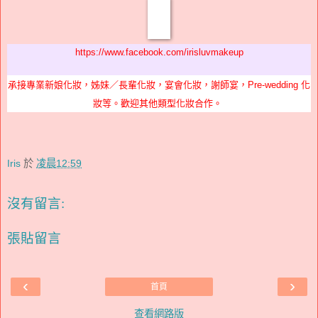
https://www.facebook.com/irisluvmakeup
承接專業新娘化妝，姊妹／長輩化妝，宴會化妝，謝師宴，Pre-wedding 化
妝等。歡迎其他類型化妝合作。
Iris
於
凌晨12:59
沒有留言:
張貼留言
‹
›
首頁
查看網路版