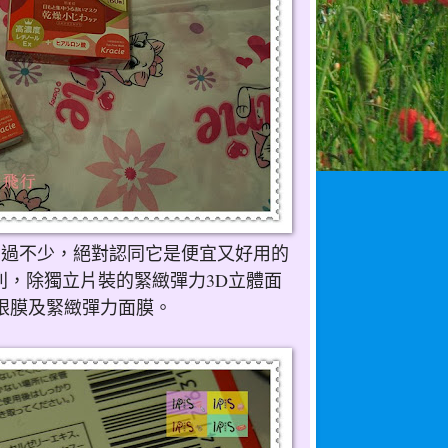
用過不少，絕對認同它是便宜又好用的
列，除獨立片裝的緊緻彈力3D立體面
眼膜及緊緻彈力面膜。