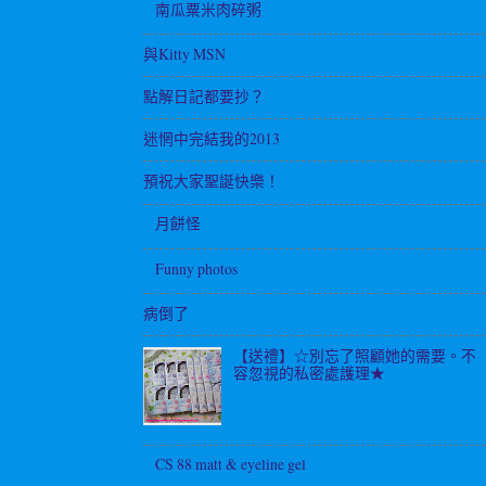
南瓜粟米肉碎粥
與Kitty MSN
點解日記都要抄？
迷惘中完結我的2013
預祝大家聖誕快樂！
月餅怪
Funny photos
病倒了
【送禮】☆別忘了照顧她的需要。不
容忽視的私密處護理★
CS 88 matt & eyeline gel