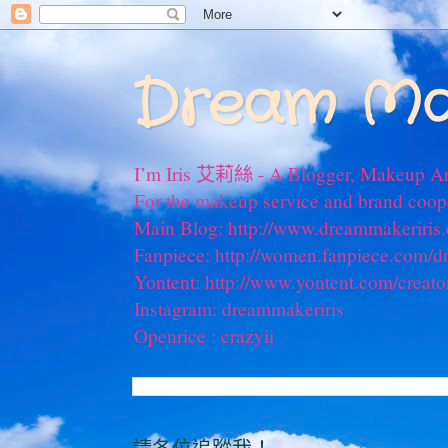
Dream Ma
I’m Iris 艾莉絲 - A Blogger, Makeup Ar
For the makeup service and brand coo
Main Blog: http://www.dreammakeriris
Fanpiece: http://women.fanpiece.com/d
Yontent: http://www.yontent.com/creato
Instagram: dreammakeriris
Openrice : crazyii