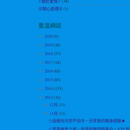
♀關於愛情♂
(34)
㊣開心送禮㊣
(1)
重溫網誌
2020
(6)
►
2019
(26)
►
2018
(57)
►
2017
(14)
►
2016
(65)
►
2015
(83)
►
2014
(133)
►
2013
(76)
▼
12月
(11)
►
11月
(11)
▼
☆由極怕冷到不怕冷。分享我的親身經驗★
☆富貴換季之選。保濕抗皺同時美白。NTP 智