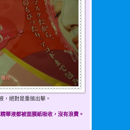
華液，絕對是重搥出擊。
見精華液都被面膜紙吸收，沒有浪費。