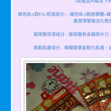
3款產品均蘊含下
維他命A醇EX(保濕成分) - 維他命A醇誘導
膚潤澤緊緻淡化乾
面
玻尿酸保濕成分 - 玻尿酸有卓越保水
柔軟肌膚成分 - 檸檬精華能軟化肌膚