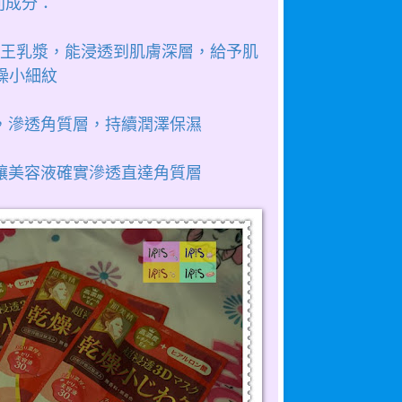
列成分：
體+蜂王乳漿，能浸透到肌膚深層，給予肌
燥小細紋
力，滲透角質層，持續潤澤保濕
，讓美容液確實滲透直達角質層