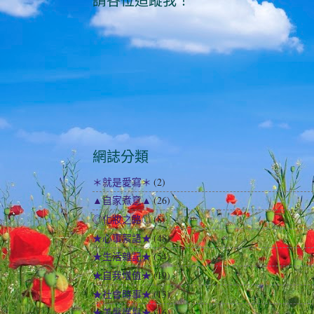
請各位追蹤我！
網誌分類
＊就是愛寫＊
(2)
▲自家煮意▲
(26)
◎化妝之路◎
(8)
★心事絮語★
(48)
★生活雜記★
(54)
★自我增值★
(19)
★社會時事★
(13)
★美髮護髮★
(16)