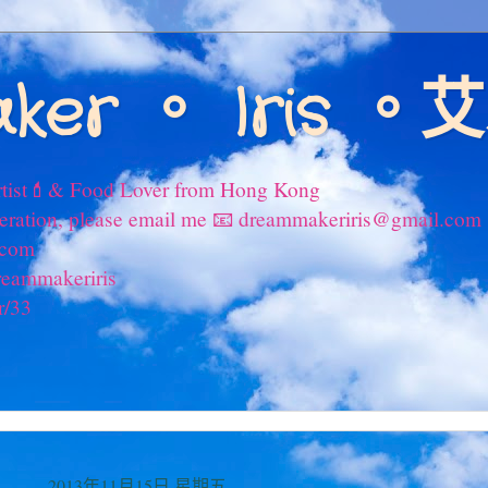
ker 。 Iris 
tist💄& Food Lover from Hong Kong
peration, please email me 📧 dreammakeriris@gmail.com
.com
reammakeriris
r/33
2013年11月15日 星期五