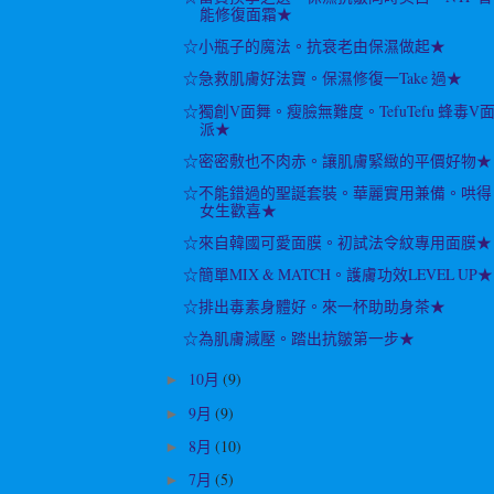
能修復面霜★
☆小瓶子的魔法。抗衰老由保濕做起★
☆急救肌膚好法寶。保濕修復一Take 過★
☆獨創V面舞。瘦臉無難度。TefuTefu 蜂毒V
派★
☆密密敷也不肉赤。讓肌膚緊緻的平價好物★
☆不能錯過的聖誕套裝。華麗實用兼備。哄得
女生歡喜★
☆來自韓國可愛面膜。初試法令紋專用面膜★
☆簡單MIX & MATCH。護膚功效LEVEL UP★
☆排出毒素身體好。來一杯助助身茶★
☆為肌膚減壓。踏出抗皺第一步★
10月
(9)
►
9月
(9)
►
8月
(10)
►
7月
(5)
►