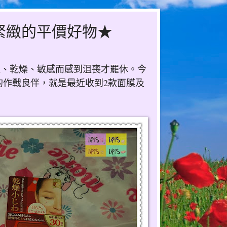
緊緻的平價好物★
紅、乾燥、敏感而感到沮喪才罷休。今
的作戰良伴，就是最近收到2款面膜及