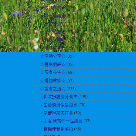
★飲飲食食★
(123)
★遊玩耍樂★
(51)
☆出走外遊☆
(2)
☆扮靚化妝☆
(57)
☆其他試用☆
(70)
☆哈囉吉蒂☆
(25)
☆活動分享☆
(35)
☆書影戲評☆
(35)
☆瘦身養生☆
(68)
☆購物敗家☆
(52)
☆護膚之道☆
(233)
♀化妝扮靚瘦身養生
(139)
♀生活淡淡似是湖水
(70)
♀辛苦得來志在食
(59)
♀朋友.我當你一世朋友
(37)
♀相機伴我到處拍
(45)