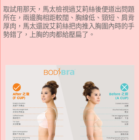
取試用那天，馬太檢視過艾莉絲後便道出問題
所在，兩邊胸相距較闊、胸線低、頸短、肩背
厚肉，馬太還說艾莉絲把肉推入胸圍內時的手
勢錯了，上胸的肉都給壓扁了。