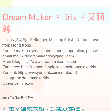
Dream Maker 。 Iris 。艾莉
絲
I’m Iris 艾莉絲 - A Blogger, Makeup Artist💄& Food Lover
from Hong Kong
For the makeup service and brand cooperation, please
email me 📧 dreammakeriris@gmail.com
Main Blog: http://www.dreammakeriris.com
Fanpiece: http://women.fanpiece.com/dreammakeriris
Yontent: http://www.yontent.com/creator/33
Instagram: dreammakeriris
Openrice : crazyii
2011年8月29日 星期一
有事業線還不夠，我要夾死蟻。