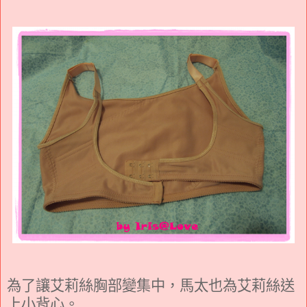
為了讓艾莉絲胸部變集中，馬太也為艾莉絲送
上小背心。