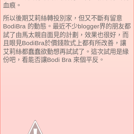
血痕。
所以後期艾莉絲轉投別家，但又不斷有留意
的動態。最近不少
界的朋友都
BodiBra
blogger
試了由馬太親自面見的計劃，效果也很好，而
且眼見
於價錢款式上都有所改善，讓
BodiBra
艾莉絲都蠢蠢欲動想再試試了。這次試用是緣
份吧，看能否讓
來個平反。
Bodi Bra