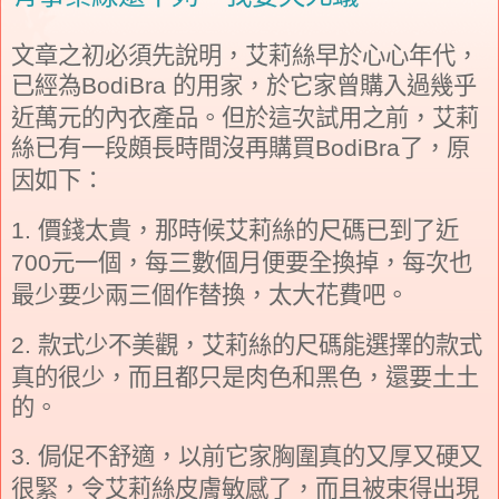
文章之初必須先說明，艾莉絲早於心心年代，
已經為
的用家，於它家曾購入過幾乎
BodiBra
近萬元的內衣產品。但於這次試用之前，艾莉
絲已有一段頗長時間沒再購買
了，原
BodiBra
因如下：
價錢太貴，那時候艾莉絲的尺碼已到了近
1.
元一個，每三數個月便要全換掉，每次也
700
最少要少兩三個作替換，太大花費吧。
款式少不美觀，艾莉絲的尺碼能選擇的款式
2.
真的很少，而且都只是肉色和黑色，還要土土
的。
侷促不舒適，以前它家胸圍真的又厚又硬又
3.
很緊，令艾莉絲皮膚敏感了，而且被束得出現