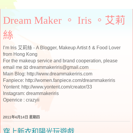
Dream Maker 。 Iris 。艾莉
絲
I’m Iris 艾莉絲 - A Blogger, Makeup Artist💄& Food Lover
from Hong Kong
For the makeup service and brand cooperation, please
email me 📧 dreammakeriris@gmail.com
Main Blog: http://www.dreammakeriris.com
Fanpiece: http://women.fanpiece.com/dreammakeriris
Yontent: http://www.yontent.com/creator/33
Instagram: dreammakeriris
Openrice : crazyii
2011年4月14日 星期四
穿上新衣和陽光玩遊戲