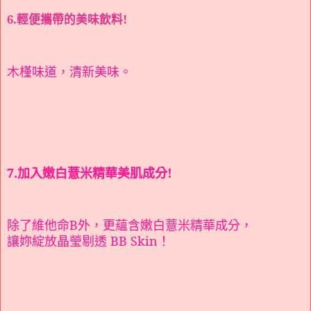
6.輕便攜帶的美味飲料
!
木槿味道，清新美味。
7.加入嫩白薏米精華美肌成分
!
除了維他命
B
外，更蘊含嫩白薏米精華成分，
讓妳綻放晶瑩剔透
BB Skin
！