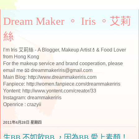
Dream Maker 。 Iris 。艾莉
絲
I’m Iris 艾莉絲 - A Blogger, Makeup Artist💄& Food Lover
from Hong Kong
For the makeup service and brand cooperation, please
email me 📧 dreammakeriris@gmail.com
Main Blog: http://www.dreammakeriris.com
Fanpiece: http://women.fanpiece.com/dreammakeriris
Yontent: http://www.yontent.com/creator/33
Instagram: dreammakeriris
Openrice : crazyii
2011年4月28日 星期四
生BB 不如飲BB ，因為BB 愛上素顏！