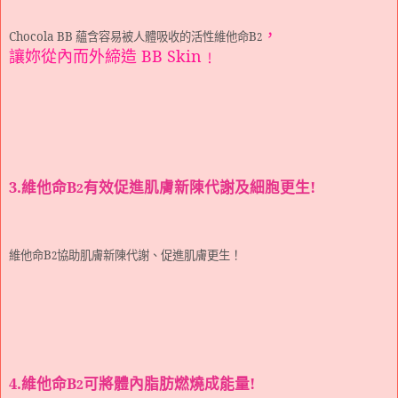
，
Chocola BB
蘊含容易被人體吸收的活性維他命
B
2
讓妳從內而外締造
BB Skin
﹗
3.維他命
B
有效促進肌膚新陳代謝及細胞更生
!
2
維他命
B
協助肌膚新陳代謝、促進肌膚更生！
2
4.維他命
B
可將體內脂肪燃燒成能量
!
2