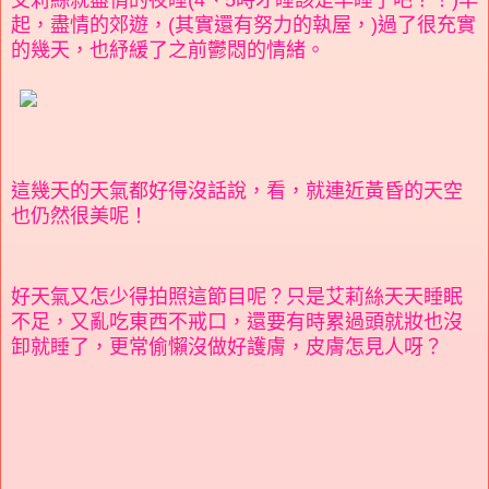
艾莉絲就盡情的夜睡(4、5時才睡該是早睡了吧？！)早
起，盡情的郊遊，(其實還有努力的執屋，)過了很充實
的幾天，也紓緩了之前鬱悶的情緒。
這幾天的天氣都好得沒話說，看，就連近黃昏的天空
也仍然很美呢！
好天氣又怎少得拍照這節目呢？只是艾莉絲天天睡眠
不足，又亂吃東西不戒口，還要有時累過頭就妝也沒
卸就睡了，更常偷懶沒做好護膚，皮膚怎見人呀？