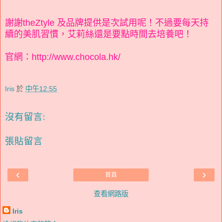
謝謝theZtyle 及品牌提供是次試用呢！不過要每天持
續的美肌習慣，艾莉絲還是要點時間去培養吧！
官
網：
http://www.chocola.hk/
Iris
於
中午12:55
沒有留言:
張貼留言
‹
›
首頁
查看網路版
Iris