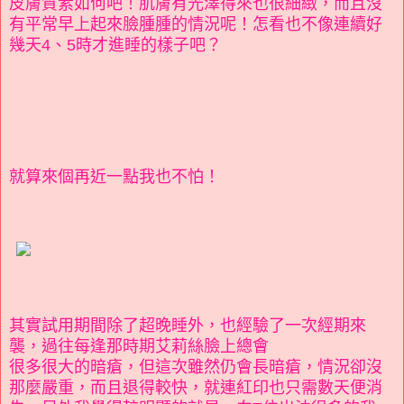
皮膚質素如何吧！肌膚有光澤得來也很細緻，而且沒
有平常早上起來臉腫腫的情況呢！怎看也不像連續好
幾天4、5時才進睡的樣子吧？
就算來個再近一點我也不怕！
其實試用期間除了超晚睡外，也經驗了一次經期來
襲，過往每逢那時期艾莉絲臉上總會
很多很大的暗瘡，但這次雖然仍會長暗瘡，情況卻沒
那麼嚴重，而且退得較快，就連紅印也只需數天便消