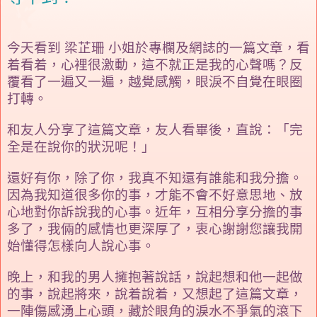
今天看到 梁芷珊 小姐於專欄及網誌的一篇文章，看
着看着，心裡很激動，這不就正是我的心聲嗎？反
覆看了一遍又一遍，越覺感觸，眼淚不自覺在眼圈
打轉。
和友人分享了這篇文章，友人看畢後，直說：「完
全是在說你的狀況呢！」
還好有你，除了你，我真不知還有誰能和我分擔。
因為我知道很多你的事，才能不會不好意思地、放
心地對你訴說我的心事。近年，互相分享分擔的事
多了，我倆的感情也更深厚了，衷心謝謝您讓我開
始懂得怎樣向人說心事。
晚上，和我的男人擁抱著說話，說起想和他一起做
的事，說起將來，說着說着，又想起了這篇文章，
一陣傷感湧上心頭，藏於眼角的淚水不爭氣的滾下