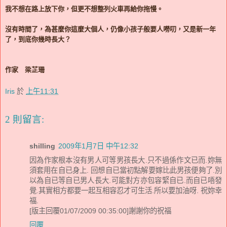
我不想在路上放下你，但更不想整列火車再給你拖慢。
沒有時間了，為甚麼你這麼大個人，仍像小孩子般要人嘮叨，又是新一年
了，到底你幾時長大？
作家 梁芷珊
Iris
於
上午11:31
2 則留言:
shilling
2009年1月7日 中午12:32
因為作家根本沒有男人可等男孩長大.只不過係作文已而.妳無
須套用在自已身上. 回想自已當初點解要嫁比此男孩便夠了.別
以為自已等自已男人長大.可能對方亦包容緊自已.而自已唔發
覺.其實相方都要一起互相容忍才可生活.所以要加油呀. 祝妳幸
福.
[版主回覆01/07/2009 00:35:00]謝謝你的祝福
回覆