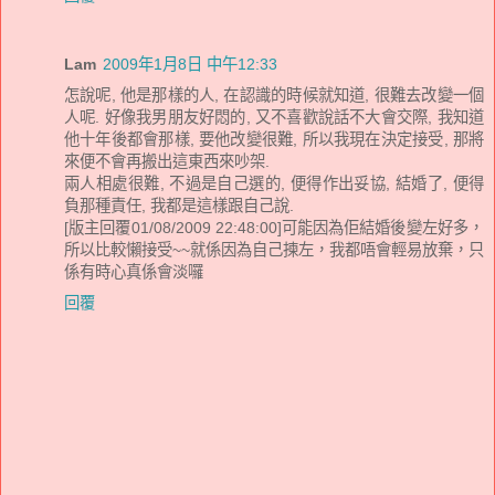
Lam
2009年1月8日 中午12:33
怎說呢, 他是那樣的人, 在認識的時候就知道, 很難去改變一個
人呢. 好像我男朋友好悶的, 又不喜歡說話不大會交際, 我知道
他十年後都會那樣, 要他改變很難, 所以我現在決定接受, 那將
來便不會再搬出這東西來吵架.
兩人相處很難, 不過是自己選的, 便得作出妥協, 結婚了, 便得
負那種責任, 我都是這樣跟自己說.
[版主回覆01/08/2009 22:48:00]可能因為佢結婚後變左好多，
所以比較懶接受~~就係因為自己揀左，我都唔會輕易放棄，只
係有時心真係會淡囉
回覆