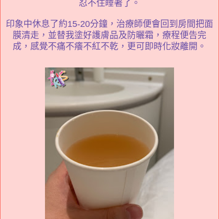
忍不住睡著了。
印象中休息了約15-20分鐘，治療師便會回到房間把面
膜清走，並替我塗好護膚品及防曬霜，療程便告完
成，感覺不痛不癢不紅不乾，更可即時化妝離開。