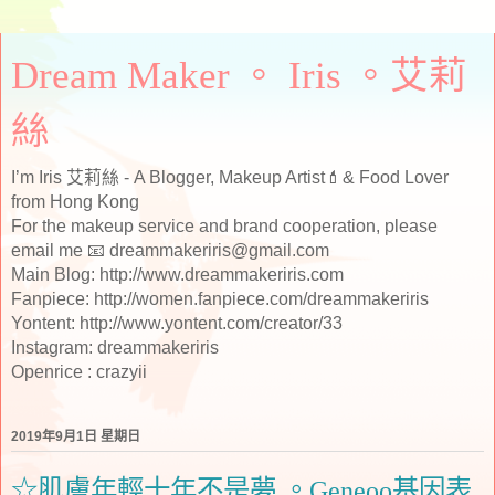
Dream Maker 。 Iris 。艾莉
絲
I’m Iris 艾莉絲 - A Blogger, Makeup Artist💄& Food Lover
from Hong Kong
For the makeup service and brand cooperation, please
email me 📧 dreammakeriris@gmail.com
Main Blog: http://www.dreammakeriris.com
Fanpiece: http://women.fanpiece.com/dreammakeriris
Yontent: http://www.yontent.com/creator/33
Instagram: dreammakeriris
Openrice : crazyii
2019年9月1日 星期日
☆肌膚年輕十年不是夢 。Geneoo基因表