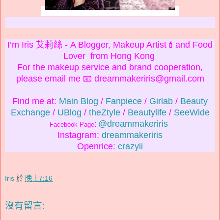
I’m Iris 艾莉絲 - A Blogger, Makeup Artist💄and Food
Lover from Hong Kong
For the makeup service and brand cooperation,
please email me 📧 dreammakeriris@gmail.com
Find me at:
Main Blog
/
Fanpiece
/
Girlab
/
Beauty
Exchange
/
UBlog
/
theZtyle
/
Beautylife
/
SeeWide
@dreammakeriris
:
Facebook Page
Instagram:
dreammakeriris
Openrice:
crazyii
Iris
於
晚上7:16
沒有留言: