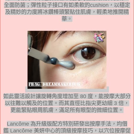
全面防菌；彈性粒子接口有如柔軟的
cushion
，以穩定
及精妙的力度將冰鑽棒頭緊貼住肌膚，輕柔地推開精
華。
如此靈活設計讓旋轉角度增加至
80
度，能按摩大部分
以往難以觸及的位置。而其直徑比指尖更幼細
3
倍，
更能緊貼眼周肌膚，滿足所有眼型的微細位置。
Lancôme
為升級版配方特別研發出按摩手法，均借
鑑
Lancôme
美妍中心的頂級按摩技巧，以穴位按摩促