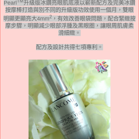
TM
Pearl
升級版冰鑽亮眼肌底液以嶄新配方及完美冰鑽
按摩棒打造與別不同的升級版功效使用一個月，雙眼
2
明顯更顯亮大
4mm
，有效改善眼袋問題，配合緊緻按
摩步驟，明顯減少眼部浮腫及黑眼圈，讓眼周肌膚柔
滑細緻。
配方及設計共得七項專利。