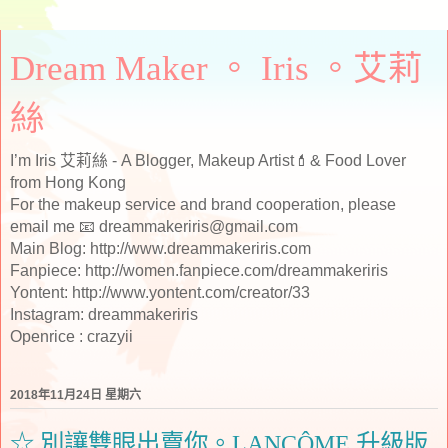
Dream Maker 。 Iris 。艾莉
絲
I’m Iris 艾莉絲 - A Blogger, Makeup Artist💄& Food Lover
from Hong Kong
For the makeup service and brand cooperation, please
email me 📧 dreammakeriris@gmail.com
Main Blog: http://www.dreammakeriris.com
Fanpiece: http://women.fanpiece.com/dreammakeriris
Yontent: http://www.yontent.com/creator/33
Instagram: dreammakeriris
Openrice : crazyii
2018年11月24日 星期六
☆ 別讓雙眼出賣你。LANCÔME 升級版