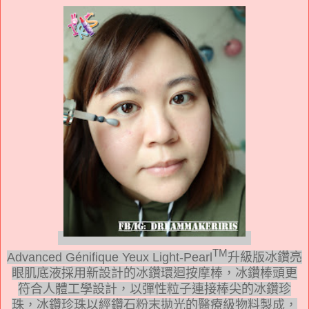
TM
Advanced Génifique Yeux Light-Pearl
升級版冰鑽亮
眼肌底液採用新設計的冰鑽環迴按摩棒，冰鑽棒頭更
符合人體工學設計，以彈性粒子連接棒尖的冰鑽珍
珠，冰鑽珍珠以經鑽石粉末拋光的醫療級物料製成，