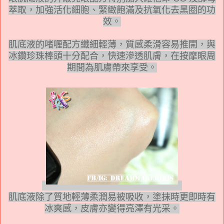
萃取，加強活化細胞、緊緻飽滿及抗氧化去黑圈的功
效。
肌底液的啫喱配方纖細輕薄，質感柔滑容易推開，與
冰鑽珍珠棒頭十分配合，快速滲透肌膚，在按摩眼周
期間為肌膚帶來享受。
肌底液除了質地輕薄柔潤易被吸收，塗抹時更即時有
冰爽感，皮膚亦變得亮澤有光采。