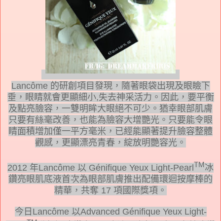
Lancôme
的研創項目發現，隨著眼袋出現及眼瞼下
垂，眼睛就會更顯細小
,
失去神采活力。因此，要平衡
及點亮臉容，一雙明眸大眼絕不可少。猶幸眼部肌膚
只要有絲毫改善，也能為臉容大增艷光。只要能令眼
睛面積增加僅一平方毫米，已經能顯著提升臉容整體
觀感，更顯漂亮青春，綻放明艷容光。
TM
2012
年
Lancôme
以
Génifique Yeux Light-Pearl
冰
鑽亮眼肌底液首次為眼部肌膚推出配備環迴按摩棒的
精華，共奪
17
項國際獎項。
今日
Lancôme
以Advanced Génifique Yeux Light-