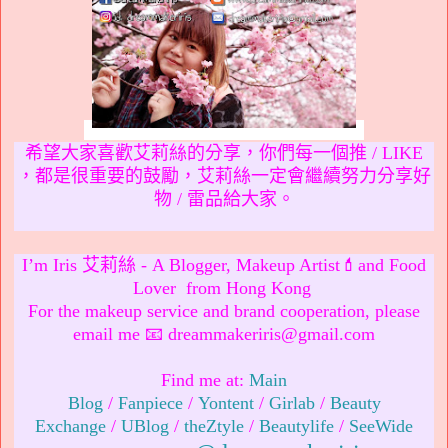
希望大家喜歡艾莉絲的分享，你們每一個推 / LIKE
，都是很重要的鼓勵，艾莉絲一定會繼續努力分享好
物 / 雷品給大家。
I’m Iris 艾莉絲 - A Blogger, Makeup Artist💄and Food
Lover from Hong Kong
For the makeup service and brand cooperation, please
email me 📧 dreammakeriris@gmail.com
Find me at:
Main
Blog
/
Fanpiece
/
Yontent
/
Girlab
/
Beauty
Exchange
/
UBlog
/
theZtyle
/
Beautylife
/
SeeWide