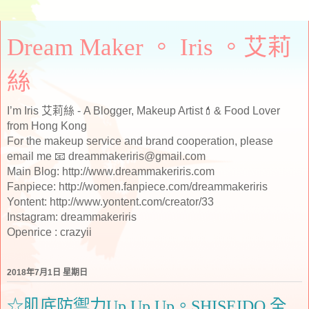
Dream Maker 。 Iris 。艾莉
絲
I’m Iris 艾莉絲 - A Blogger, Makeup Artist💄& Food Lover
from Hong Kong
For the makeup service and brand cooperation, please
email me 📧 dreammakeriris@gmail.com
Main Blog: http://www.dreammakeriris.com
Fanpiece: http://women.fanpiece.com/dreammakeriris
Yontent: http://www.yontent.com/creator/33
Instagram: dreammakeriris
Openrice : crazyii
2018年7月1日 星期日
☆肌底防禦力Up Up Up。SHISEIDO 全