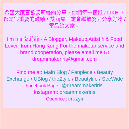
希望大家喜歡艾莉絲的分享，你們每一個推 / LIKE ，
都是很重要的鼓勵，艾莉絲一定會繼續努力分享好物 /
雷品給大家。
I’m Iris 艾莉絲 - A Blogger, Makeup Artist💄& Food
Lover from Hong Kong For the makeup service and
brand cooperation, please email me 📧
dreammakeriris@gmail.com
Find me at:
Main Blog
/
Fanpiece
/
Beauty
Exchange
/
UBlog
/
theZtyle
/
Beautylife
/
SeeWide
@dreammakeriris
Facebook Page :
Instagram:
dreammakeriris
crazyii
Openrice :