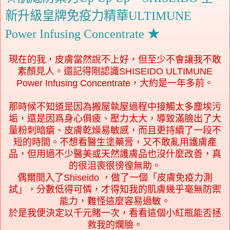
新升級皇牌免疫力精華ULTIMUNE
Power Infusing Concentrate ★
現在的我，皮膚當然說不上好，但至少不會讓我不敢
素顏見人。還記得剛認識SHISEIDO ULTIMUNE
Power Infusing Concentrate，大約是一年多前。
那時候不知道是因為搬屋執屋過程中接觸太多塵埃污
垢，還是因爲身心俱疲、壓力太大，導致滿臉出了大
量粉刺暗瘡、皮膚乾燥易敏感，而且更持續了一段不
短的時間。不想看醫生塗藥膏
，
又不敢亂用護膚產
品，但用過不少醫美或天然護膚品也沒什麼改善，真
的很沮喪很徬徨無助。
偶爾間入了Shiseido ，做了一個「皮膚免疫力測
試」，分數低得可憐，才得知我的肌膚幾乎毫無防禦
能力，難怪這麼容易過敏。
於是我便決定以千元賭一次，看看這個小紅瓶能否拯
救我的爛臉。