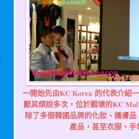
訣
一開始先由KC Korea 的代表介紹一
厭其煩說多次，位於觀塘的KC Mall
除了多個韓國品牌的化妝、護膚品
產品，甚至衣服、手