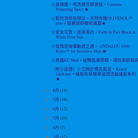
☆香辣瘦。唔洗辣住都會瘦。Cosanna
Slimming Spice ★
☆對抗濕疹有辦法。天然有機OLIVENOL™
plus＋歐麗諾舒敏修護霜★
☆安全可靠。逐漸美白。Faith in Face Black &
White Film Star ...
☆玫瑰控無懼敏感之選。 ANDALOU 1000
Roses™ for Sensitive Skin ★
☆再臨KC Mall。破解肌膚密碼，尋找美肌秘
（附小送禮）☆沉醉於櫻花氣息。Kracie
Ichikami一級髮和草精華滋潤洗髮護髮系列
★
8月
(14)
►
7月
(16)
►
6月
(12)
►
5月
(10)
►
4月
(7)
►
3月
(12)
►