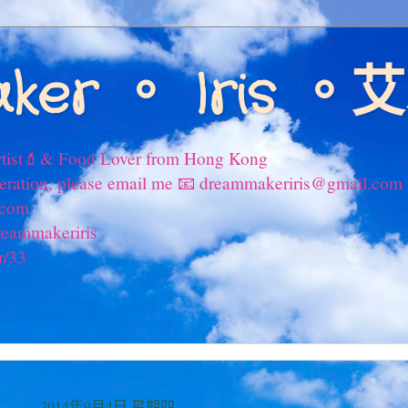
ker 。 Iris 
tist💄& Food Lover from Hong Kong
peration, please email me 📧 dreammakeriris@gmail.com
.com
reammakeriris
r/33
2014年9月4日 星期四