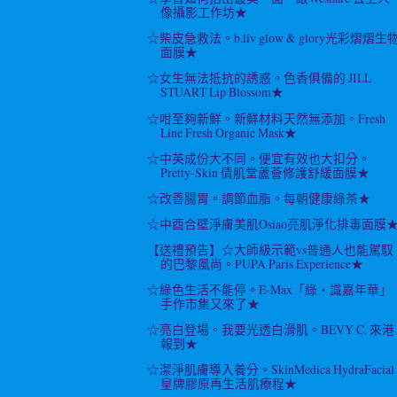
像攝影工作坊★
☆柴皮急救法。b.liv glow & glory光彩熠熠生
面膜★
☆女生無法抵抗的誘惑。色香俱備的 JILL
STUART Lip Blossom★
☆咁至夠新鮮。新鮮材料天然無添加。Fresh
Line Fresh Organic Mask★
☆中英成份大不同。便宜有效也大扣分。
Pretty-Skin 倩肌堂蘆薈修護舒緩面膜★
☆改善腸胃。調節血脂。每朝健康綠茶★
☆中酉合壁淨膚美肌Osiao亮肌淨化排毒面膜
【送禮預告】☆大師級示範vs普通人也能駕馭
的巴黎風尚。PUPA Paris Experience★
☆綠色生活不能停。E-Max「綠‧識嘉年華」
手作市集又來了★
☆亮白登場。我要光透白滑肌。BEVY C. 來港
報到★
☆潔淨肌膚導入養分。SkinMedica HydraFacial
皇牌膠原再生活肌療程★