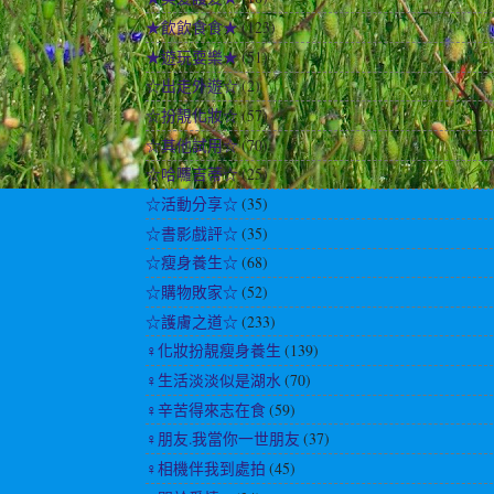
★飲飲食食★
(123)
★遊玩耍樂★
(51)
☆出走外遊☆
(2)
☆扮靚化妝☆
(57)
☆其他試用☆
(70)
☆哈囉吉蒂☆
(25)
☆活動分享☆
(35)
☆書影戲評☆
(35)
☆瘦身養生☆
(68)
☆購物敗家☆
(52)
☆護膚之道☆
(233)
♀化妝扮靚瘦身養生
(139)
♀生活淡淡似是湖水
(70)
♀辛苦得來志在食
(59)
♀朋友.我當你一世朋友
(37)
♀相機伴我到處拍
(45)