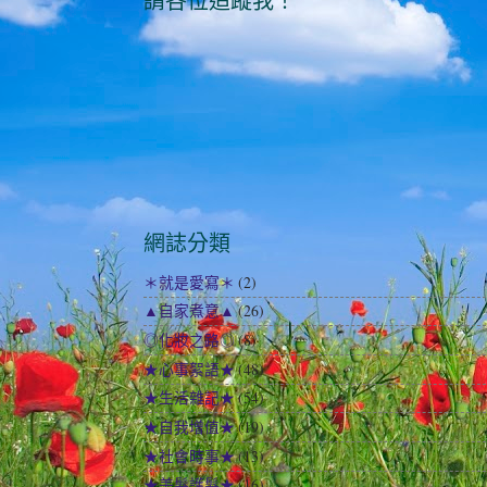
請各位追蹤我！
網誌分類
＊就是愛寫＊
(2)
▲自家煮意▲
(26)
◎化妝之路◎
(8)
★心事絮語★
(48)
★生活雜記★
(54)
★自我增值★
(19)
★社會時事★
(13)
★美髮護髮★
(16)