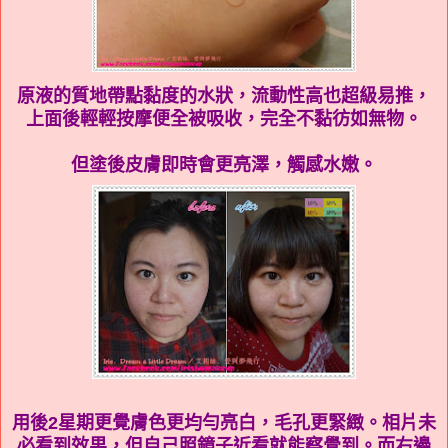
原液的質地帶點黏度的水狀，流動性高也超級易推，
上面後輕輕按摩便全被吸收，完全不黏彷如無物。
但塗後皮膚即時會更亮澤，觸感水嫩。
用後2星期更覺膚色更均勻亮白，毛孔更緊緻。相片未
必看到效果，但自己照鏡子近看就能察覺到。
而右邊