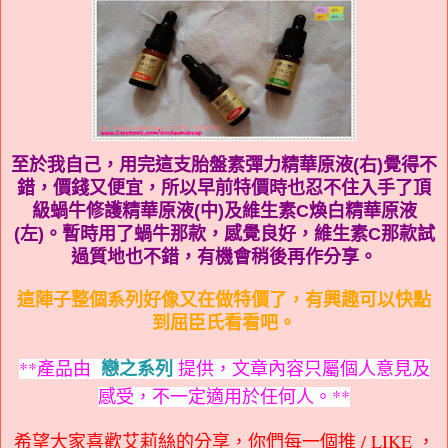
至於我自己，用完這支胎盤素彈力精華原液(右)覺得不
錯，價錢又便宜，所以早前特價時也忍不住入手了頂
級蝸牛修護精華原液(中)及維生素C煥白精華原液
(左)。暫時用了蝸牛那款，感覺良好，維生素C那款試
過質地也不錯，有機會稍後再作分享。
這陣子整個系列好像又在做特價了，有興趣可以快點
到屈臣氏看看吧。
**
產品由
戀之系列
提供，文章內容只屬個人意見及
**
感受，不一定適用於任何人。
希望大家喜歡艾莉絲的分享，你們每一個推 / LIKE ，