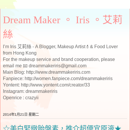
Dream Maker 。 Iris 。艾莉
絲
I’m Iris 艾莉絲 - A Blogger, Makeup Artist💄& Food Lover
from Hong Kong
For the makeup service and brand cooperation, please
email me 📧 dreammakeriris@gmail.com
Main Blog: http://www.dreammakeriris.com
Fanpiece: http://women.fanpiece.com/dreammakeriris
Yontent: http://www.yontent.com/creator/33
Instagram: dreammakeriris
Openrice : crazyii
2014年1月21日 星期二
☆美白緊緻胎盤素，推介超便宜原液★