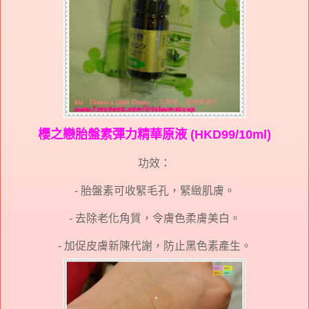
櫻之戀胎盤素彈力精華原液 (HKD99/10ml)
功效：
- 胎盤素可收緊毛孔，緊緻肌膚。
- 去除老化角質，令膚色柔膚美白。
- 加促皮膚新陳代謝，防止黑色素產生。