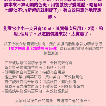
臉本來不算明顯的色斑，用後就幾乎變隱型，暗瘡印
也變淡不少(新起的就別提了)，美白效果意外地理想
。
呢
別看它小小一支只有10ml，其實每次只用1、2滴，夠
用1個月了。以這個價錢來說，太實惠了。
除了今次介紹有緊緻肌膚、嫩白美肌的胎盤素彈力精華原液
，
【櫻之戀高濃度精華原液系列】
還有其他7款款不同功效的
精華原液。
- 三重玻尿酸保濕精華原液：全日高效保濕
- 黃金魚子修護精華原液：修護、保濕
- 傅明酸煥白精華原液：持續亮白肌膚
- 維生素C煥白精華原液：集中美白、有效抗氧化
- 杏仁酸煥白精華原液：持續煥白、緊緻肌膚
- 膠原蛋彈力精華原液：有效去皺、回復皮膚彈力
- 頂級蝸牛修護精華原液：有效修護肌膚
大家可以按自己的需要，去選擇合適的原液。