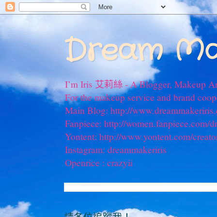
Dream Ma
I’m Iris 艾莉絲 - A Blogger, Makeup Ar
For the makeup service and brand coo
Main Blog: http://www.dreammakeriris
Fanpiece: http://women.fanpiece.com/d
Yontent: http://www.yontent.com/creato
Instagram: dreammakeriris
Openrice : crazyii