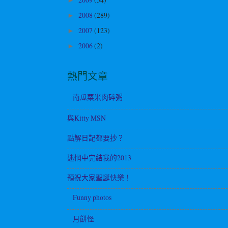
►
2008
(289)
►
2007
(123)
►
2006
(2)
►
熱門文章
南瓜粟米肉碎粥
與Kitty MSN
點解日記都要抄？
迷惘中完結我的2013
預祝大家聖誕快樂！
Funny photos
月餅怪