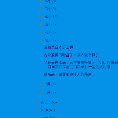
8月
(6)
►
7月
(5)
►
6月
(15)
►
5月
(5)
►
4月
(3)
►
3月
(4)
▼
溫和美白才是王道！
內外兼備的粉盒子。讓人愛不釋手
又有美白產品。這次會撞板嗎？【VICHY醫
雙重美白深層亮白精華】一星期試用感
點睛品。讓雙眼更迷人的秘密
2月
(4)
►
1月
(7)
►
2011
(160)
►
2010
(64)
►
2009
(54)