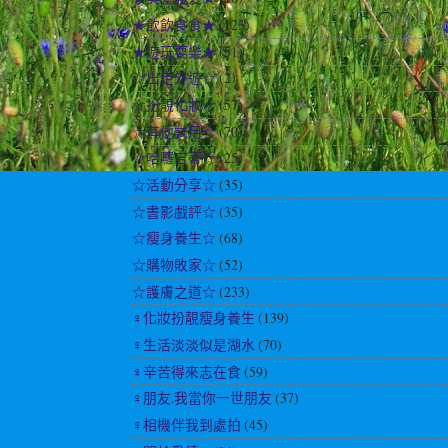
★飲飲食食★
(123)
★遊玩耍樂★
(51)
☆出走外遊☆
(2)
☆扮靚化妝☆
(57)
☆其他試用☆
(70)
☆哈囉吉蒂☆
(25)
☆活動分享☆
(35)
☆書影戲評☆
(35)
☆瘦身養生☆
(68)
☆購物敗家☆
(52)
☆護膚之道☆
(233)
♀化妝扮靚瘦身養生
(139)
♀生活淡淡似是湖水
(70)
♀辛苦得來志在食
(59)
♀朋友.我當你一世朋友
(37)
♀相機伴我到處拍
(45)