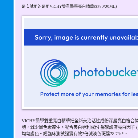
)
是次試用的是用VICHY雙重醫學亮白精華($390/30ML
VICHY醫學雙重亮白精華把全新美治活性成份深
層亮白複合物 
胞，減少黑色素產生。配合美白
專利成份 醫學護膚亮白因子 (Ce
均勻膚色。經臨床測試證實有
效2倍減淡色斑達28.7%*。