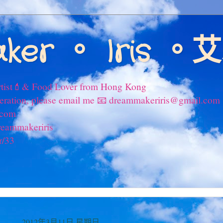
ker 。 Iris 
tist💄& Food Lover from Hong Kong
peration, please email me 📧 dreammakeriris@gmail.com
.com
reammakeriris
r/33
2012年3月11日 星期日