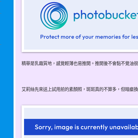
精華是乳霜質地，感覺輕薄也易推開。推開後不會黏不覺油很
艾莉絲先來送上試用前的素顏照，斑斑真的不算多，但暗瘡換