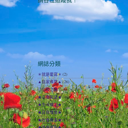
請各位追蹤我！
網誌分類
＊就是愛寫＊
(2)
▲自家煮意▲
(26)
◎化妝之路◎
(8)
★心事絮語★
(48)
★生活雜記★
(54)
★自我增值★
(19)
★社會時事★
(13)
★美髮護髮★
(16)