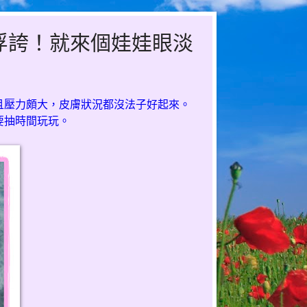
浮誇！就來個娃娃眼淡
且壓力頗大，皮膚狀況都沒法子好起來。
要抽時間玩玩。