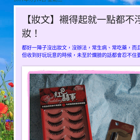
【妝文】襯得起就一點都不
妝！
都好一陣子沒出妝文，沒辦法，常生病、常吃藥，而
但收到好玩玩意的時候，未至於爛臉的話都會忍不住