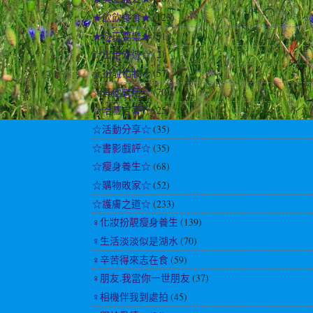
★飲飲食食★
(123)
★遊玩耍樂★
(51)
☆出走外遊☆
(2)
☆扮靚化妝☆
(57)
☆其他試用☆
(70)
☆哈囉吉蒂☆
(25)
☆活動分享☆
(35)
☆書影戲評☆
(35)
☆瘦身養生☆
(68)
☆購物敗家☆
(52)
☆護膚之道☆
(233)
♀化妝扮靚瘦身養生
(139)
♀生活淡淡似是湖水
(70)
♀辛苦得來志在食
(59)
♀朋友.我當你一世朋友
(37)
♀相機伴我到處拍
(45)