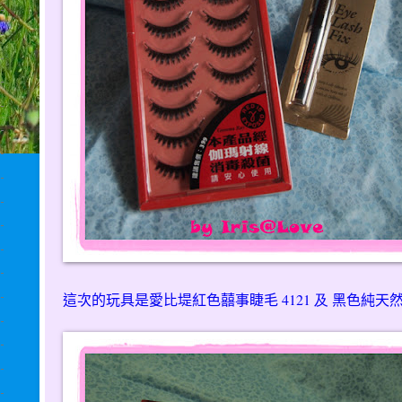
這次的玩具是愛比堤紅色囍事睫毛
4121 及
黑色純天