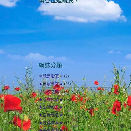
請各位追蹤我！
網誌分類
＊就是愛寫＊
(2)
▲自家煮意▲
(26)
◎化妝之路◎
(8)
★心事絮語★
(48)
★生活雜記★
(54)
★自我增值★
(19)
★社會時事★
(13)
★美髮護髮★
(16)