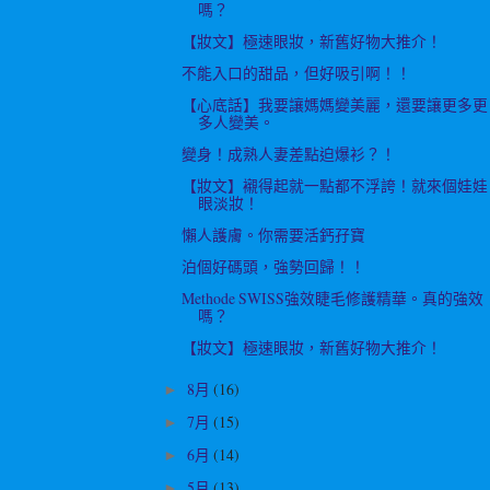
嗎？
【妝文】極速眼妝，新舊好物大推介！
不能入口的甜品，但好吸引啊！！
【心底話】我要讓媽媽變美麗，還要讓更多更
多人變美。
變身！成熟人妻差點迫爆衫？！
【妝文】襯得起就一點都不浮誇！就來個娃娃
眼淡妝！
懶人護膚。你需要活鈣孖寶
泊個好碼頭，強勢回歸！！
Methode SWISS強效睫毛修護精華。真的強效
嗎？
【妝文】極速眼妝，新舊好物大推介！
8月
(16)
►
7月
(15)
►
6月
(14)
►
5月
(13)
►