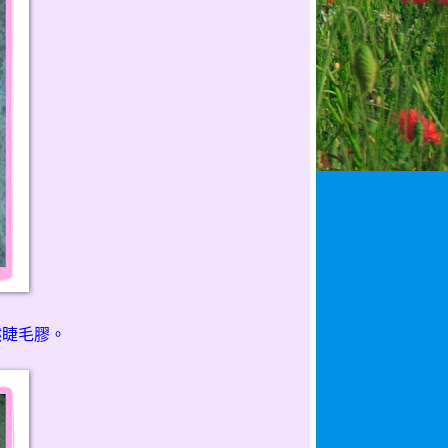
然睫毛膠
。