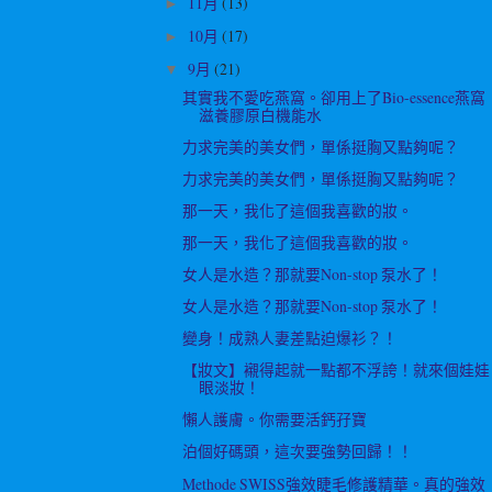
11月
(13)
►
10月
(17)
►
9月
(21)
▼
其實我不愛吃燕窩。卻用上了Bio-essence燕窩
滋養膠原白機能水
力求完美的美女們，單係挺胸又點夠呢？
力求完美的美女們，單係挺胸又點夠呢？
那一天，我化了這個我喜歡的妝。
那一天，我化了這個我喜歡的妝。
女人是水造？那就要Non-stop 泵水了！
女人是水造？那就要Non-stop 泵水了！
變身！成熟人妻差點迫爆衫？！
【妝文】襯得起就一點都不浮誇！就來個娃娃
眼淡妝！
懶人護膚。你需要活鈣孖寶
泊個好碼頭，這次要強勢回歸！！
Methode SWISS強效睫毛修護精華。真的強效