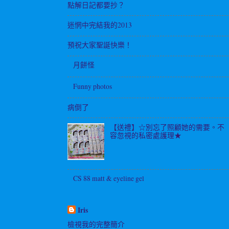
點解日記都要抄？
迷惘中完結我的2013
預祝大家聖誕快樂！
月餅怪
Funny photos
病倒了
【送禮】☆別忘了照顧她的需要。不
容忽視的私密處護理★
CS 88 matt & eyeline gel
Iris
檢視我的完整簡介