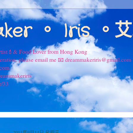
ker 。 Iris 
tist💄& Food Lover from Hong Kong
peration, please email me 📧 dreammakeriris@gmail.com
.com
reammakeriris
r/33
2011年9月14日 星期三