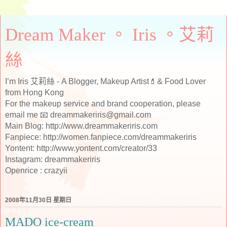
Dream Maker 。 Iris 。艾莉
絲
I’m Iris 艾莉絲 - A Blogger, Makeup Artist💄& Food Lover
from Hong Kong
For the makeup service and brand cooperation, please
email me 📧 dreammakeriris@gmail.com
Main Blog: http://www.dreammakeriris.com
Fanpiece: http://women.fanpiece.com/dreammakeriris
Yontent: http://www.yontent.com/creator/33
Instagram: dreammakeriris
Openrice : crazyii
2008年11月30日 星期日
MADO ice-cream