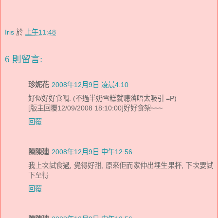
Iris
於
上午11:48
6 則留言:
珍妮花
2008年12月9日 凌晨4:10
好似好好食喎. (不過半奶雪糕就聽落唔太吸引 =P)
[版主回覆12/09/2008 18:10:00]好好食架~~~
回覆
陳陳廸
2008年12月9日 中午12:56
我上次試食過, 覺得好甜, 原來佢而家仲出埋生果杯, 下次要試
下至得
回覆