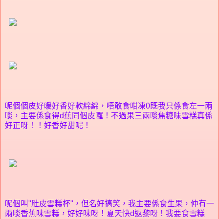
呢個個皮好暖好香好軟綿綿，唔敢食咁凍0既我只係食左一兩
啖，主要係食得d蕉同個皮囉！不過果三兩啖焦糖味雪糕真係
好正呀！！好香好甜呢！
呢個叫"肚皮雪糕杯"，但名好搞笑，我主要係食生果，仲有一
兩啖香蕉味雪糕，好好味呀！夏天快d返黎呀！我要食雪糕