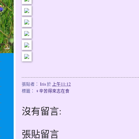
張貼者：
Iris
於
上午11:12
標籤：
♀辛苦得來志在食
沒有留言:
張貼留言