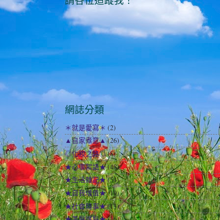
請各位追蹤我！
網誌分類
＊就是愛寫＊
(2)
▲自家煮意▲
(26)
◎化妝之路◎
(8)
★心事絮語★
(48)
★生活雜記★
(54)
★自我增值★
(19)
★社會時事★
(13)
★美髮護髮★
(16)