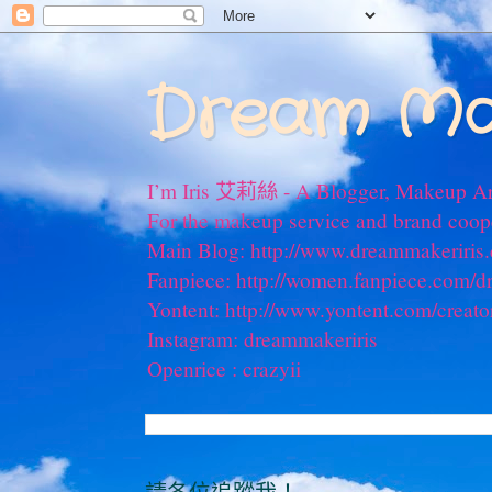
Dream Ma
I’m Iris 艾莉絲 - A Blogger, Makeup Ar
For the makeup service and brand coo
Main Blog: http://www.dreammakeriris
Fanpiece: http://women.fanpiece.com/d
Yontent: http://www.yontent.com/creato
Instagram: dreammakeriris
Openrice : crazyii