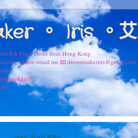
ker 。 Iris 
tist💄& Food Lover from Hong Kong
peration, please email me 📧 dreammakeriris@gmail.com
.com
reammakeriris
r/33
2008年7月28日 星期一