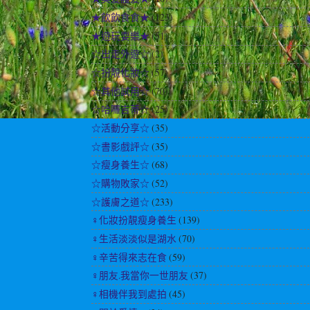
★飲飲食食★
(123)
★遊玩耍樂★
(51)
☆出走外遊☆
(2)
☆扮靚化妝☆
(57)
☆其他試用☆
(70)
☆哈囉吉蒂☆
(25)
☆活動分享☆
(35)
☆書影戲評☆
(35)
☆瘦身養生☆
(68)
☆購物敗家☆
(52)
☆護膚之道☆
(233)
♀化妝扮靚瘦身養生
(139)
♀生活淡淡似是湖水
(70)
♀辛苦得來志在食
(59)
♀朋友.我當你一世朋友
(37)
♀相機伴我到處拍
(45)