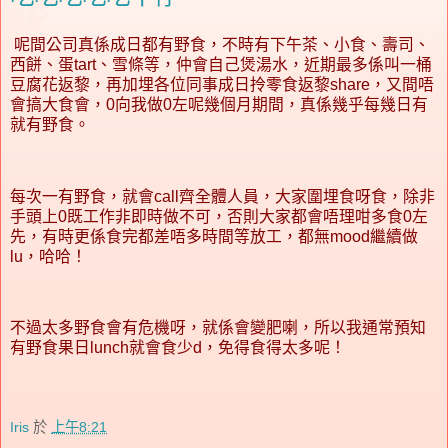
呢間公司真係成日都有野食，不時有下午茶、小食、壽司、
西餅、蛋tart、雪條等，仲會自己煲湯水，近期最多係叫一桶
豆腐花返黎，再加埋各位同事成日拎零食返黎share，又間唔
會搞大食會，0向我做0左呢幾個月期間，真係幾乎每幾日有
就有野食。
每次一有野食，就會call齊全體人員，大家圍埋食呀食，除非
手頭上0既工作非即時做不可，否則大家都會唔理咁多食0左
先，有時更係食完都差唔多時間等放工，都無mood繼續做
lu，哈哈！
不過太多野食會有危機呀，就係會變肥喇，所以我通常預知
有野食果日lunch就會食少d，免得食得太多呢！
Iris
於
上午8:21