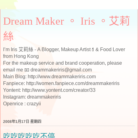
Dream Maker 。 Iris 。艾莉
絲
I’m Iris 艾莉絲 - A Blogger, Makeup Artist💄& Food Lover
from Hong Kong
For the makeup service and brand cooperation, please
email me 📧 dreammakeriris@gmail.com
Main Blog: http://www.dreammakeriris.com
Fanpiece: http://women.fanpiece.com/dreammakeriris
Yontent: http://www.yontent.com/creator/33
Instagram: dreammakeriris
Openrice : crazyii
2008年1月17日 星期四
吃吃吃吃吃不停