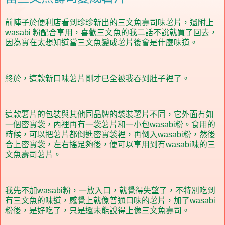
前陣子於便利店看到珍珍新出的三文魚壽司味薯片，還附上
wasabi
粉配合享用，喜歡三文魚的我二話不說就買了回去，
因為實在太想知道當三文魚變成薯片後會是什麼味道。
終於，這款新口味薯片剛才已全被我吞到肚子裡了。
這款薯片的包裝與其他同品牌的袋裝薯片不同，它外面有如
一個密實袋，內裡再有一袋薯片和一小包
wasabi
粉。食用的
時候，可以把薯片都倒進密實袋裡，再倒入
wasabi
粉，然後
合上密實袋，左右搖足夠後，便可以享用到有
wasabi
味的三
文魚壽司薯片。
我先不加
wasabi
粉，一放入口，就覺得失望了，不特別吃到
有三文魚的味道，感覺上就像普通口味的薯片，加了
wasabi
粉後，是好吃了，只是還未能說得上像三文魚壽司。