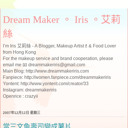
Dream Maker 。 Iris 。艾莉
絲
I’m Iris 艾莉絲 - A Blogger, Makeup Artist💄& Food Lover
from Hong Kong
For the makeup service and brand cooperation, please
email me 📧 dreammakeriris@gmail.com
Main Blog: http://www.dreammakeriris.com
Fanpiece: http://women.fanpiece.com/dreammakeriris
Yontent: http://www.yontent.com/creator/33
Instagram: dreammakeriris
Openrice : crazyii
2007年12月12日 星期三
當三文魚壽司變成薯片