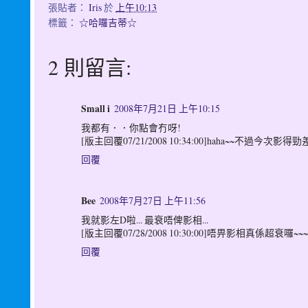
張貼者：
Iris
於
上午10:13
標籤：
☆哈囉吉蒂☆
2 則留言:
Small i
2008年7月21日 上午10:15
我都有．．你點會冇呀!
[版主回覆07/21/2008 10:34:00]haha~~不過今次影得勁
回覆
Bee
2008年7月27日 上午11:56
我就影左D啦... 最衰唔俾影相...
[版主回覆07/28/2008 10:30:00]唔畀影相真係超衰
回覆