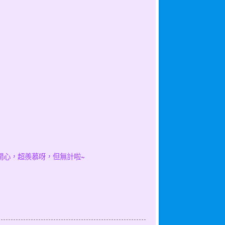
開心，超羨慕呀，但無計啦~