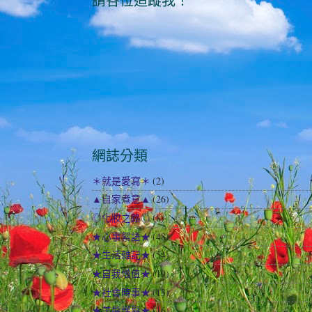
請各位追蹤我！
網誌分類
＊就是愛寫＊
(2)
▲自家煮意▲
(26)
◎化妝之路◎
(8)
★心事絮語★
(48)
★生活雜記★
(54)
★自我增值★
(19)
★社會時事★
(13)
★美髮護髮★
(16)