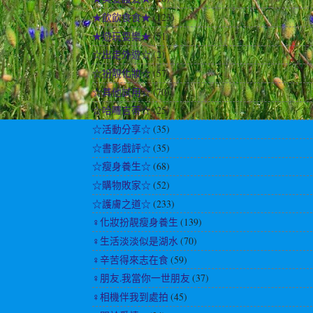
★飲飲食食★
(123)
★遊玩耍樂★
(51)
☆出走外遊☆
(2)
☆扮靚化妝☆
(57)
☆其他試用☆
(70)
☆哈囉吉蒂☆
(25)
☆活動分享☆
(35)
☆書影戲評☆
(35)
☆瘦身養生☆
(68)
☆購物敗家☆
(52)
☆護膚之道☆
(233)
♀化妝扮靚瘦身養生
(139)
♀生活淡淡似是湖水
(70)
♀辛苦得來志在食
(59)
♀朋友.我當你一世朋友
(37)
♀相機伴我到處拍
(45)