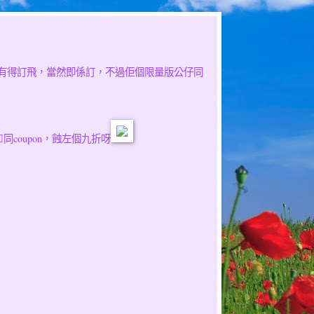
 亡，知道佢有得訂飛，當然即係訂，不過佢個限量版公仔同
拎咕同coupon，蝕左個九折呀