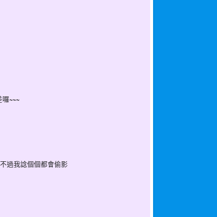
差囉~~~
囉~~~不過我諗個個都會偷影