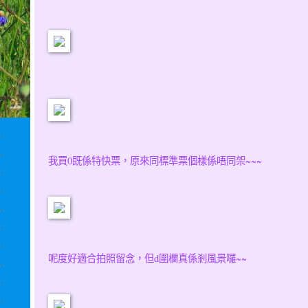
我買0既係特快票，原來同標準票個樣係唔同架~~~
呢度好適合拍照留念，但d圍欄真係剎風景囉~~