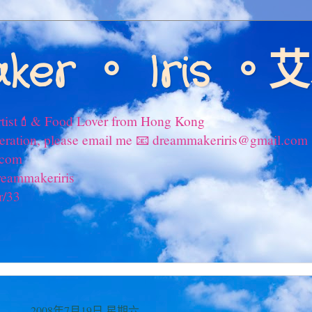
ker 。 Iris 
tist💄& Food Lover from Hong Kong
peration, please email me 📧 dreammakeriris@gmail.com
.com
reammakeriris
r/33
2008年7月19日 星期六