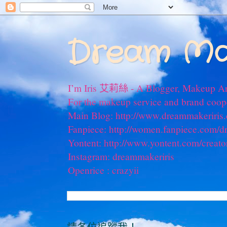
Dream Ma
I’m Iris 艾莉絲 - A Blogger, Makeup Ar
For the makeup service and brand coo
Main Blog: http://www.dreammakeriris
Fanpiece: http://women.fanpiece.com/d
Yontent: http://www.yontent.com/creato
Instagram: dreammakeriris
Openrice : crazyii