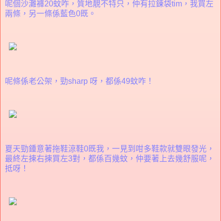
呢個沙灘褲20蚊咋，質地靚不特只，仲有拉鍊袋tim，我買左
兩條，另一條係藍色0既。
呢條係老公架，勁sharp 呀，都係49蚊咋！
夏天勁鍾意著拖鞋涼鞋0既我，一見到咁多鞋款就雙眼發光，
最終左揀右揀買左3對，都係百幾蚊，仲要著上去幾舒服呢，
抵呀！