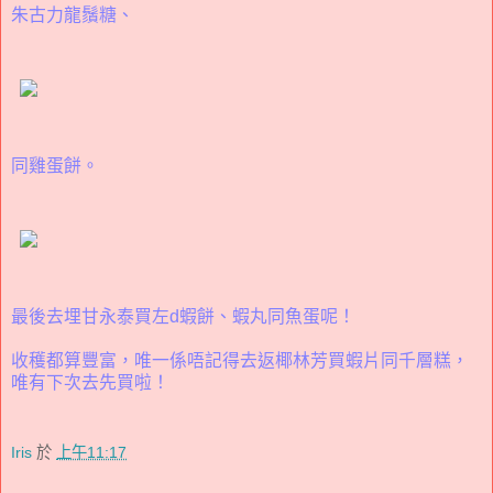
朱古力龍鬚糖、
同雞蛋餅。
最後去埋甘永泰買左d蝦餅、蝦丸同魚蛋呢！
收穫都算豐富，唯一係唔記得去返椰林芳買蝦片同千層糕，
唯有下次去先買啦！
Iris
於
上午11:17