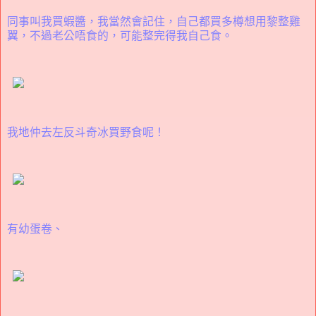
同事叫我買蝦醬，我當然會記住，自己都買多樽想用黎整雞
翼，不過老公唔食的，可能整完得我自己食。
我地仲去左反斗奇冰買野食呢！
有幼蛋卷、