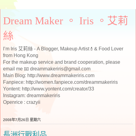
Dream Maker 。 Iris 。艾莉
絲
I’m Iris 艾莉絲 - A Blogger, Makeup Artist💄& Food Lover
from Hong Kong
For the makeup service and brand cooperation, please
email me 📧 dreammakeriris@gmail.com
Main Blog: http://www.dreammakeriris.com
Fanpiece: http://women.fanpiece.com/dreammakeriris
Yontent: http://www.yontent.com/creator/33
Instagram: dreammakeriris
Openrice : crazyii
2008年7月26日 星期六
長洲行戰利品