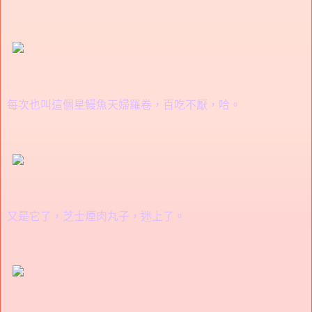
每次也叫這個星鰻魚天婦羅卷，百吃不厭，哈。
又是它了，芝士煙肉丸子，迷上了。