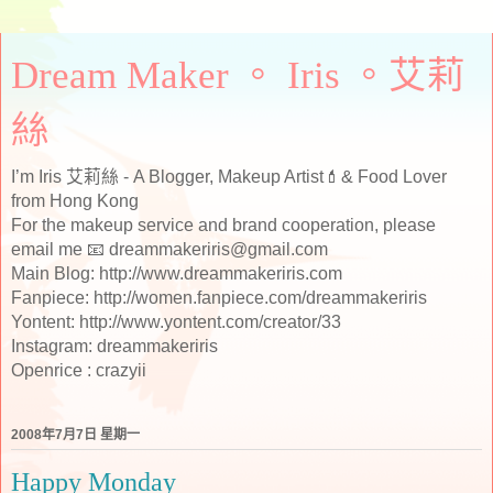
Dream Maker 。 Iris 。艾莉
絲
I’m Iris 艾莉絲 - A Blogger, Makeup Artist💄& Food Lover
from Hong Kong
For the makeup service and brand cooperation, please
email me 📧 dreammakeriris@gmail.com
Main Blog: http://www.dreammakeriris.com
Fanpiece: http://women.fanpiece.com/dreammakeriris
Yontent: http://www.yontent.com/creator/33
Instagram: dreammakeriris
Openrice : crazyii
2008年7月7日 星期一
Happy Monday