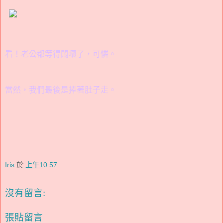
看！老公都等得悶壞了，可憐。
當然，我們最後是捧著肚子走。
Iris
於
上午10:57
沒有留言:
張貼留言