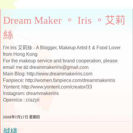
Dream Maker 。 Iris 。艾莉
絲
I’m Iris 艾莉絲 - A Blogger, Makeup Artist💄& Food Lover
from Hong Kong
For the makeup service and brand cooperation, please
email me 📧 dreammakeriris@gmail.com
Main Blog: http://www.dreammakeriris.com
Fanpiece: http://women.fanpiece.com/dreammakeriris
Yontent: http://www.yontent.com/creator/33
Instagram: dreammakeriris
Openrice : crazyii
2008年7月17日 星期四
越棧