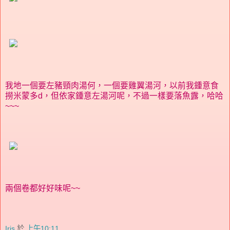
我地一個要左豬頸肉湯何，一個要雞翼湯河，以前我鍾意食
撈米蒙多d，但依家鍾意左湯河呢，不過一樣要落魚露，哈哈
~~~
兩個卷都好好味呢~~
Iris
於
上午10:11