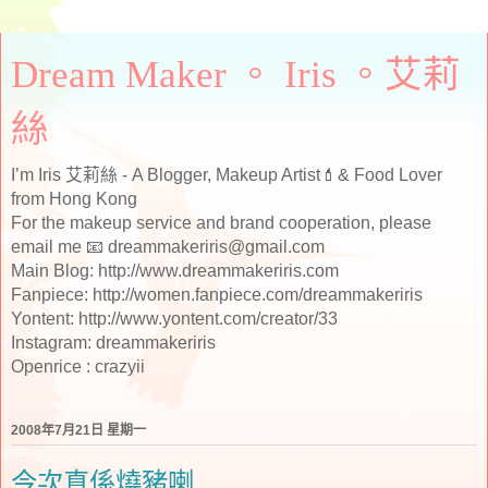
Dream Maker 。 Iris 。艾莉
絲
I’m Iris 艾莉絲 - A Blogger, Makeup Artist💄& Food Lover
from Hong Kong
For the makeup service and brand cooperation, please
email me 📧 dreammakeriris@gmail.com
Main Blog: http://www.dreammakeriris.com
Fanpiece: http://women.fanpiece.com/dreammakeriris
Yontent: http://www.yontent.com/creator/33
Instagram: dreammakeriris
Openrice : crazyii
2008年7月21日 星期一
今次真係燒豬喇