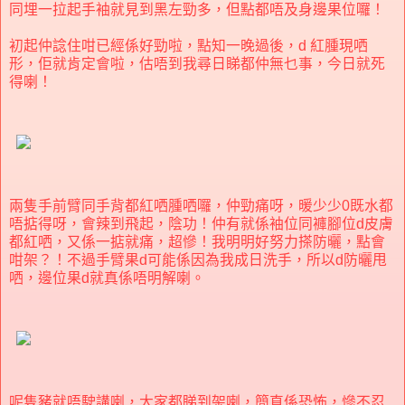
同埋一拉起手袖就見到黑左勁多，但點都唔及身邊果位囉！
初起仲諗住咁已經係好勁啦，點知一晚過後，d 紅腫現哂
形，佢就肯定會啦，估唔到我尋日睇都仲無乜事，今日就死
得喇！
兩隻手前臂同手背都紅哂腫哂囉，仲勁痛呀，暖少少0既水都
唔掂得呀，會辣到飛起，陰功！仲有就係袖位同褲腳位d皮膚
都紅哂，又係一掂就痛，超慘！我明明好努力搽防曬，點會
咁架？！不過手臂果d可能係因為我成日洗手，所以d防曬甩
哂，邊位果d就真係唔明解喇。
呢隻豬就唔駛講喇，大家都睇到架喇，簡直係恐怖，慘不忍