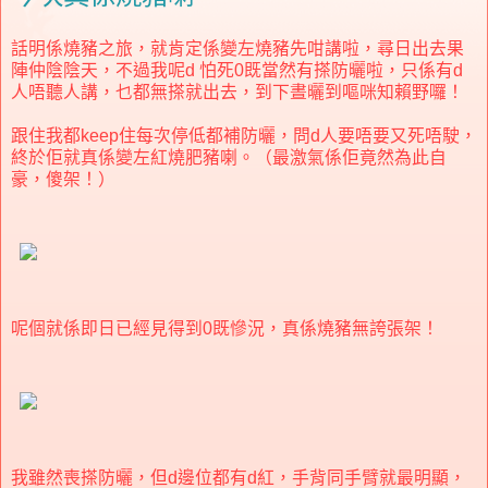
話明係燒豬之旅，就肯定係變左燒豬先咁講啦，尋日出去果
陣仲陰陰天，不過我呢d 怕死0既當然有搽防曬啦，只係有d
人唔聽人講，乜都無搽就出去，到下晝曬到嘔咪知賴野囉！
跟住我都keep住每次停低都補防曬，問d人要唔要又死唔駛，
終於佢就真係變左紅燒肥豬喇。（最激氣係佢竟然為此自
豪，傻架！）
呢個就係即日已經見得到0既慘況，真係燒豬無誇張架！
我雖然喪搽防曬，但d邊位都有d紅，手背同手臂就最明顯，