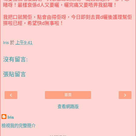
睹呀！最樣衰係d人又要曬，曬完痛又要唔畀我掂囉！
我把口就鬧佢，點會由得佢呀，今日即刻去買d曬
後護理幫佢
搽啦已經，希望快d無事啦！
Iris
於
上午9:41
沒有留言:
張貼留言
‹
›
首頁
查看網路版
Iris
檢視我的完整簡介