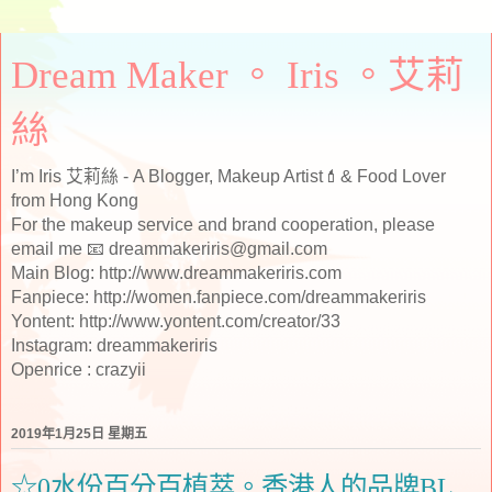
Dream Maker 。 Iris 。艾莉
絲
I’m Iris 艾莉絲 - A Blogger, Makeup Artist💄& Food Lover
from Hong Kong
For the makeup service and brand cooperation, please
email me 📧 dreammakeriris@gmail.com
Main Blog: http://www.dreammakeriris.com
Fanpiece: http://women.fanpiece.com/dreammakeriris
Yontent: http://www.yontent.com/creator/33
Instagram: dreammakeriris
Openrice : crazyii
2019年1月25日 星期五
☆0水份百分百植萃。香港人的品牌BL