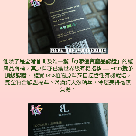
他除了是全港首間及唯一獲
「Q嘜優質產品認證」
的護
膚品牌標，其原料亦已獲世界級有機指標 —
ECO授予
頂級認證
， 證實98%植物原料來自控管性有機栽培，
完全符合歐盟標準。滴滴純天然精萃，令您美得毫無
負擔。