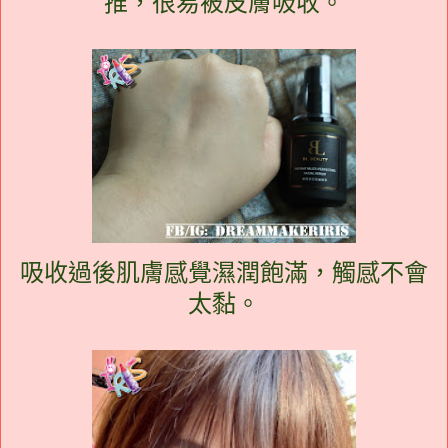
推，很易被皮膚吸收。
吸收過後肌膚感覺濕潤飽滿，觸感不會
太黏。