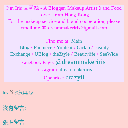
I’m Iris 艾莉絲 - A Blogger, Makeup Artist💄and Food
Lover from Hong Kong
For the makeup service and brand cooperation, please
email me 📧 dreammakeriris@gmail.com
Find me at:
Main
Blog
/
Fanpiece
/
Yontent
/
Girlab
/
Beauty
Exchange
/
UBlog
/
theZtyle
/
Beautylife
/
SeeWide
@dreammakeriris
Facebook Page:
Instagram:
dreammakeriris
crazyii
Openrice:
Iris
於
凌晨12:46
沒有留言:
張貼留言