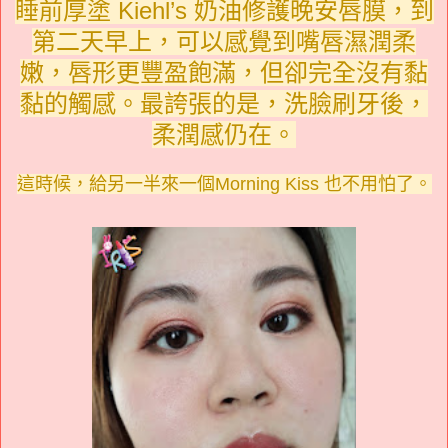
睡前厚塗 Kiehl’s 奶油修護晚安唇膜，到
第二天早上，可以感覺到嘴唇濕潤柔
嫩，唇形更豐盈飽滿，但卻完全沒有黏
黏的觸感。最誇張的是，洗臉刷牙後，
柔潤感仍在。
這時候，給另一半來一個Morning Kiss 也不用怕了。