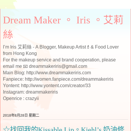
Dream Maker 。 Iris 。艾莉
絲
I’m Iris 艾莉絲 - A Blogger, Makeup Artist💄& Food Lover
from Hong Kong
For the makeup service and brand cooperation, please
email me 📧 dreammakeriris@gmail.com
Main Blog: http://www.dreammakeriris.com
Fanpiece: http://women.fanpiece.com/dreammakeriris
Yontent: http://www.yontent.com/creator/33
Instagram: dreammakeriris
Openrice : crazyii
2018年8月28日 星期二
☆找回我的Kissable Lip。Kiehl’s 奶油修