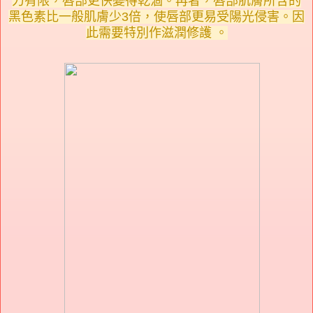
力有限，唇部更快變得乾涸。再者，唇部肌膚所含的
黑色素比一般肌膚少3倍，使唇部更易受陽光侵害。因
此需要特別作滋潤修護 。