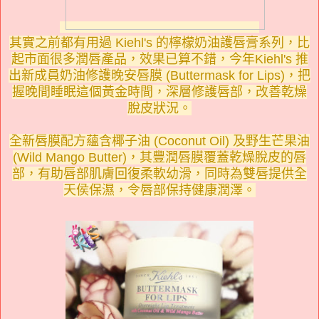
其實之前都有用過 Kiehl's 的檸檬奶油護唇膏系列，比
起市面很多潤唇產品，效果已算不錯，今年Kiehl's 推
出新成員奶油修護晚安唇膜 (Buttermask for Lips)，把
握晚間睡眠這個黃金時間，深層修護唇部，改善乾燥
脫皮狀況。
全新唇膜配方蘊含椰子油 (Coconut Oil) 及野生芒果油
(Wild Mango Butter)，其豐潤唇膜覆蓋乾燥脫皮的唇
部，有助唇部肌膚回復柔軟幼滑，同時為雙唇提供全
天侯保濕，令唇部保持健康潤澤。