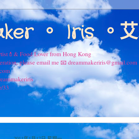
ker 。 Iris 
tist💄& Food Lover from Hong Kong
peration, please email me 📧 dreammakeriris@gmail.com
.com
reammakeriris
r/33
2011年1月17日 星期一