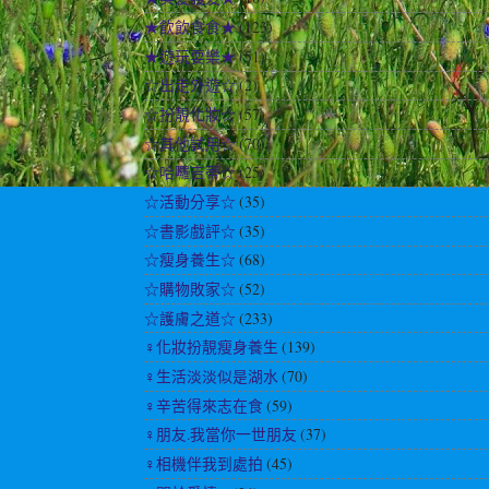
★飲飲食食★
(123)
★遊玩耍樂★
(51)
☆出走外遊☆
(2)
☆扮靚化妝☆
(57)
☆其他試用☆
(70)
☆哈囉吉蒂☆
(25)
☆活動分享☆
(35)
☆書影戲評☆
(35)
☆瘦身養生☆
(68)
☆購物敗家☆
(52)
☆護膚之道☆
(233)
♀化妝扮靚瘦身養生
(139)
♀生活淡淡似是湖水
(70)
♀辛苦得來志在食
(59)
♀朋友.我當你一世朋友
(37)
♀相機伴我到處拍
(45)