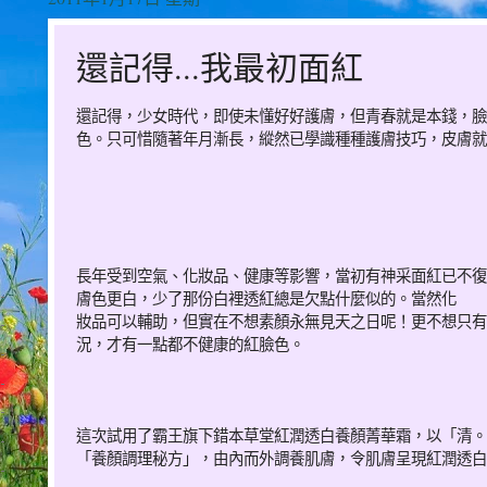
還記得...我最初面紅
還記得，少女時代，即使未懂好好護膚，但青春就是本錢，臉
色。只可惜隨著年月漸長，縱然已學識種種護膚技巧，皮膚就
長年受到空氣、化妝品、健康等影響，當初有神采面紅已不復
膚色更白，少了那份白裡透紅總是欠點什麼似的。當然化
妝品可以輔助，但實在不想素顏永無見天之日呢！更不想只有
況，才有一點都不健康的紅臉色。
這次試用了霸王旗下錯本草堂紅潤透白養顏菁華霜，以「清。
「養顏調理秘方」，由內而外調養肌膚，令肌膚呈現紅潤透白