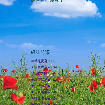
請各位追蹤我！
網誌分類
＊就是愛寫＊
(2)
▲自家煮意▲
(26)
◎化妝之路◎
(8)
★心事絮語★
(48)
★生活雜記★
(54)
★自我增值★
(19)
★社會時事★
(13)
★美髮護髮★
(16)