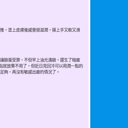
推，塗上皮膚後感覺很滋潤，摸上手又軟又滑
讓臉蛋受罪，不但早上油光滿臉，還生了暗瘡
差點就放棄不用了，但近日見回冷可以用潤一點的
足夠，再沒有敏感出瘡的情況了。