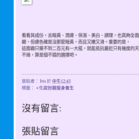
看看其成份，去暗黃、潤膚、保濕、美白、調理，也真夠全面
顯，但膚色確是沒那麼暗黃，而且又嫩又滑。重要的是，
這面霜只需不到二百元有一大瓶，就能抵抗最近只有幾度的天
不燥，算是個不錯的選擇吧。
張貼者：
Iris
於
中午12:43
標籤：
♀化妝扮靚瘦身養生
沒有留言:
張貼留言