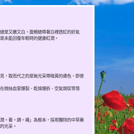
總是又嫩又白，面頰總帶著白裡透紅的好氣
是未能回復年輕時的健康紅潤。
見，取而代之的是無光采帶暗黃的膚色，即使
在微絲血管爆裂、乾燥爆拆、空氣焗促等情
潤。養。調。補」為根本，採用獨特的中草藥
的光采。