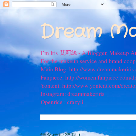
Dream Ma
I’m Iris 艾莉絲 - A Blogger, Makeup Ar
For the makeup service and brand coo
Main Blog: http://www.dreammakeriris
Fanpiece: http://women.fanpiece.com/d
Yontent: http://www.yontent.com/creato
Instagram: dreammakeriris
Openrice : crazyii