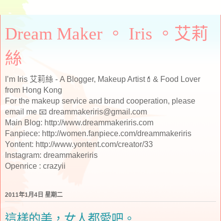
Dream Maker 。 Iris 。艾莉
絲
I’m Iris 艾莉絲 - A Blogger, Makeup Artist💄& Food Lover
from Hong Kong
For the makeup service and brand cooperation, please
email me 📧 dreammakeriris@gmail.com
Main Blog: http://www.dreammakeriris.com
Fanpiece: http://women.fanpiece.com/dreammakeriris
Yontent: http://www.yontent.com/creator/33
Instagram: dreammakeriris
Openrice : crazyii
2011年1月4日 星期二
這樣的美，女人都愛吧。