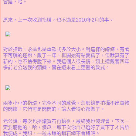
會錯，哈。
原來，上一次收到指環，也不過是2010年2月的事。
對於指環，永遠也是重款式多於大小。對這樣的線條，有著
不可解的迷戀。戴了一年，框開始有點變舊了，但就算有了
新的，也不捨得脫下來。我這個人很長情，頸上還戴著四年
多前老公送我的頸鍊，實在還未看上更愛的款式。
兩隻小小的指環，完全不同的感覺。怎麼總是拍攝不出實物
的閃爍，它們可是閃閃的，讓人看得心都樂了。
老公說，每次也提議買石再鑲框，最終我也沒理會，下次一
定要聽他的，哈，傻瓜，那下次你自己選好了買下了才告訴
我便成。我想，一粒未鑲的鑽石總不會錯吧。