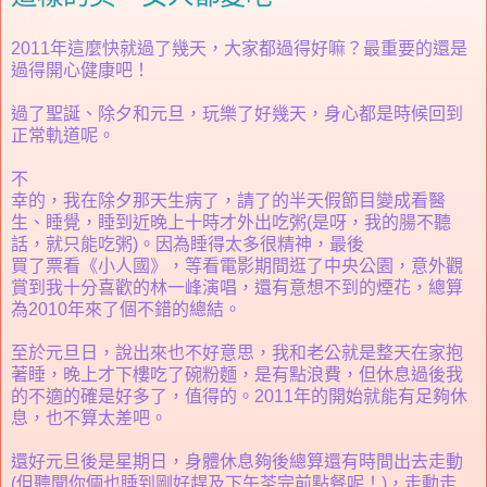
2011年這麼快就過了幾天，大家都過得好嘛？最重要的還是
過得開心健康吧！
過了聖誕、除夕和元旦，玩樂了好幾天，身心都是時候回到
正常軌道呢。
不
幸的，我在除夕那天生病了，請了的半天假節目變成看醫
生、睡覺，睡到近晚上十時才外出吃粥(是呀，我的腸不聽
話，就只能吃粥)。因為睡得太多很精神，最後
買了票看《小人國》，等看電影期間逛了中央公園，意外觀
賞到我十分喜歡的林一峰演唱，還有意想不到的煙花，總算
為2010年來了個不錯的總結。
至於元旦日，說出來也不好意思，我和老公就是整天在家抱
著睡，晚上才下樓吃了碗粉麵，是有點浪費，但休息過後我
的不適的確是好多了，值得的。2011年的開始就能有足夠休
息，也不算太差吧。
還好元旦後是星期日，身體休息夠後總算還有時間出去走動
(但聽聞你倆也睡到剛好趕及下午茶完前點餐呢！)，走動走