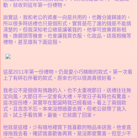
動，就收到這年第一份禮物。
說實話，我和老公的資產一向是共用的，也難分誰歸誰的，
所以很多時送禮也只是個形式，實質是花了誰的錢是不能搞
清楚的。但我深知老公總是讓著我的，他寧可放棄買新相
機、換鏡頭等機會，也會讓我買衣服、化妝品，送我相機等
禮物，甚至還有下面這個。
這是2011年第一份禮物。仍是愛小巧精緻的款式。第一次看
上了有碎石伴著的款式，原來也可以很高貴很好看。
我老公不是個很有情趣的人，也不太重視節日，送禮往往無
定向風，大節日不一定會有大禮，平常日子有時也有驚喜。
這次這份禮，其實早在聖誕時我已經看過，看上了兩個款
式，且念念不忘。本來沒想過要去買，但老公就帶了我入
店，試上手看效果，最後，它就跟了回家。
他就是這樣，少有暗地裡買下我喜歡的物品來送我，他會直
接拖我去看，確認我喜歡後再買，是沒那麼驚喜，但至少不