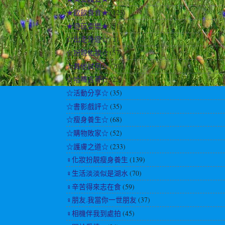
★飲飲食食★
(123)
★遊玩耍樂★
(51)
☆出走外遊☆
(2)
☆扮靚化妝☆
(57)
☆其他試用☆
(70)
☆哈囉吉蒂☆
(25)
☆活動分享☆
(35)
☆書影戲評☆
(35)
☆瘦身養生☆
(68)
☆購物敗家☆
(52)
☆護膚之道☆
(233)
♀化妝扮靚瘦身養生
(139)
♀生活淡淡似是湖水
(70)
♀辛苦得來志在食
(59)
♀朋友.我當你一世朋友
(37)
♀相機伴我到處拍
(45)