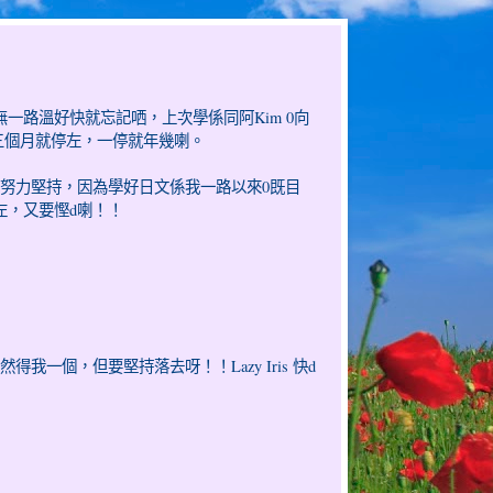
一路溫好快就忘記哂，上次學係同阿Kim 0向
三個月就停左，一停就年幾喇。
努力堅持，因為學好日文係我一路以來0既目
左，又要慳d喇！！
一個，但要堅持落去呀！！Lazy Iris 快d