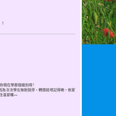
！！
 你現在學那個級別呀?
去都係初級，因為次次學左無耐就停，轉頭就唔記得喇，依家
住溫習囉~~