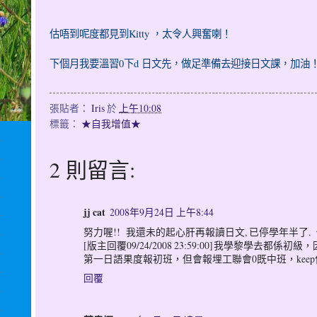
估唔到呢度都見到Kitty ，太令人興奮喇！
下個月我要溫習0下d 日文先，做足準備去迎接日文課，加油
張貼者：
Iris
於
上午10:08
標籤：
★自我增值★
2 則留言:
jj cat
2008年9月24日 上午8:44
努力喔!! 我還未的起心肝再報讀日文, 已停學年半了.
[版主回覆09/24/2008 23:59:00]我學黎學
第一日語果度報初班，但會報埋工聯會0既中班，keep
回覆