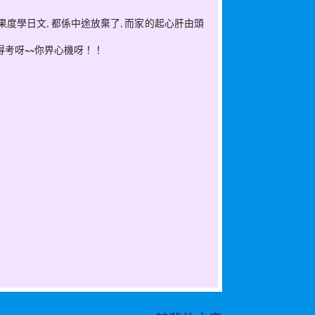
e果度學日文, 都係中途放棄了, 而家的起心肝由頭
年先有得考呀~~你畀心機呀！！