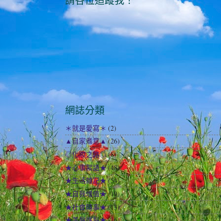
請各位追蹤我！
網誌分類
＊就是愛寫＊
(2)
▲自家煮意▲
(26)
◎化妝之路◎
(8)
★心事絮語★
(48)
★生活雜記★
(54)
★自我增值★
(19)
★社會時事★
(13)
★美髮護髮★
(16)