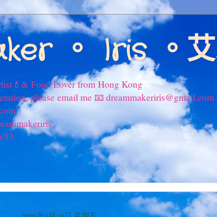
ker 。 Iris 
tist💄& Food Lover from Hong Kong
peration, please email me 📧 dreammakeriris@gmail.com
.com
reammakeriris
r/33
2008年9月19日 星期五