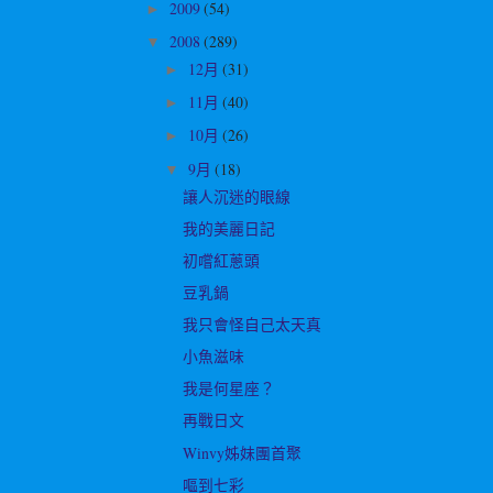
2009
(54)
►
2008
(289)
▼
12月
(31)
►
11月
(40)
►
10月
(26)
►
9月
(18)
▼
讓人沉迷的眼線
我的美麗日記
初嚐紅蔥頭
豆乳鍋
我只會怪自己太天真
小魚滋味
我是何星座？
再戰日文
Winvy姊妹團首聚
嘔到七彩