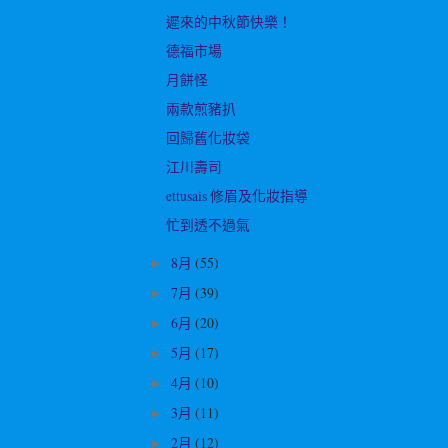
遲來的中秋節快樂！
德福市場
月餅怪
兩款煎豬扒
回歸舊化妝袋
江川壽司
ettusais 修眉及化妝指導
忙到透不過氣
8月
(55)
►
7月
(39)
►
6月
(20)
►
5月
(17)
►
4月
(10)
►
3月
(11)
►
2月
(12)
►