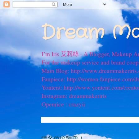
Dream Ma
I’m Iris 艾莉絲 - A Blogger, Makeup Ar
For the makeup service and brand coo
Main Blog: http://www.dreammakeriris
Fanpiece: http://women.fanpiece.com/d
Yontent: http://www.yontent.com/creato
Instagram: dreammakeriris
Openrice : crazyii