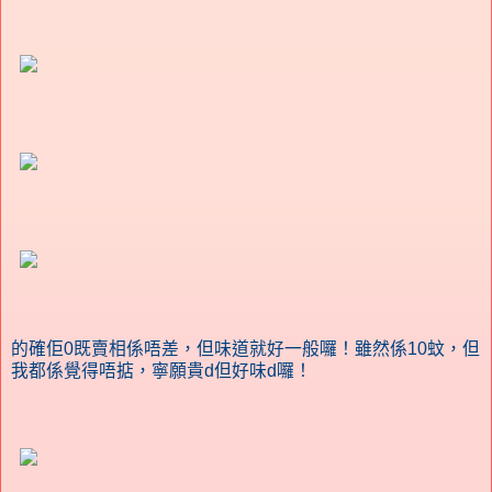
的確佢0既賣相係唔差，但味道就好一般囉！雖然係10蚊，但
我都係覺得唔掂，寧願貴d但好味d囉！