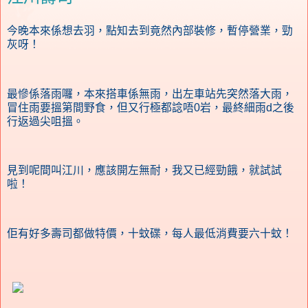
今晚本來係想去羽，點知去到竟然內部裝修，暫停營業，勁
灰呀！
最慘係落雨囉，本來搭車係無雨，出左車站先突然落大雨，
冒住雨要搵第間野食，但又行極都諗唔0岩，最終細雨d之後
行返過尖咀搵。
見到呢間叫江川，應該開左無耐，我又已經勁餓，就試試
啦！
佢有好多壽司都做特價，十蚊碟，每人最低消費要六十蚊！