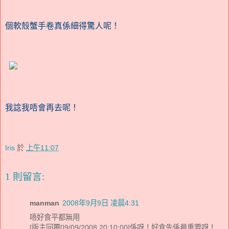
個軟殼蟹手卷真係細得驚人呢！
我諗我唔會再去呢！
Iris
於
上午11:07
1 則留言:
manman
2008年9月9日 凌晨4:31
唔好食平都無用
[版主回覆09/09/2008 20:10:00]係呀！好食先係最重要呀！