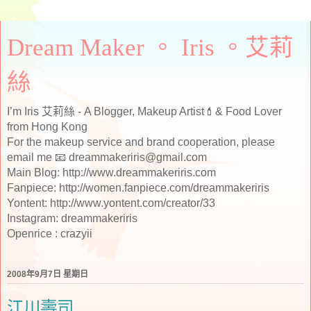
Dream Maker 。 Iris 。艾莉
絲
I’m Iris 艾莉絲 - A Blogger, Makeup Artist💄& Food Lover
from Hong Kong
For the makeup service and brand cooperation, please
email me 📧 dreammakeriris@gmail.com
Main Blog: http://www.dreammakeriris.com
Fanpiece: http://women.fanpiece.com/dreammakeriris
Yontent: http://www.yontent.com/creator/33
Instagram: dreammakeriris
Openrice : crazyii
2008年9月7日 星期日
江川壽司