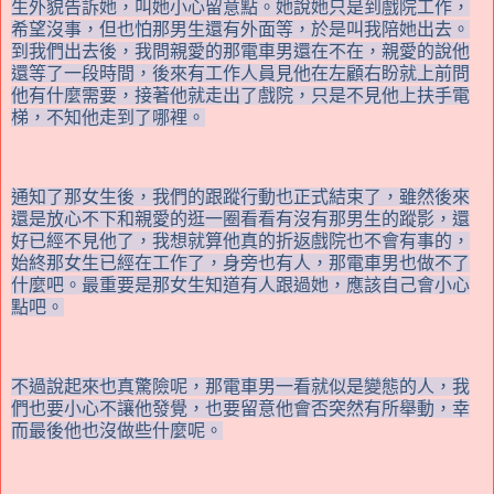
生外貌告訴她，叫她小心留意點。她說她只是到戲院工作，
希望沒事，但也怕那男生還有外面等，於是叫我陪她出去。
到我們出去後，我問親愛的那電車男還在不在，親愛的說他
還等了一段時間，後來有工作人員見他在左顧右盼就上前問
他有什麼需要，接著他就走出了戲院，只是不見他上扶手電
梯，不知他走到了哪裡。
通知了那女生後，我們的跟蹤行動也正式結束了，雖然後來
還是放心不下和親愛的逛一圈看看有沒有那男生的蹤影，還
好已經不見他了，我想就算他真的折返戲院也不會有事的，
始終那女生已經在工作了，身旁也有人，那電車男也做不了
什麼吧。最重要是那女生知道有人跟過她，應該自己會小心
點吧。
不過說起來也真驚險呢，那電車男一看就似是變態的人，我
們也要小心不讓他發覺，也要留意他會否突然有所舉動，幸
而最後他也沒做些什麼呢。