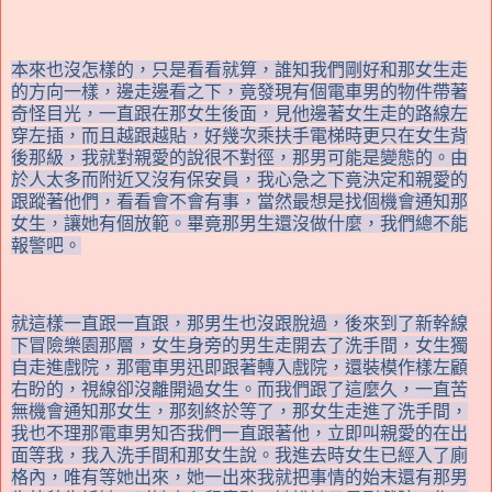
本來也沒怎樣的，只是看看就算，誰知我們剛好和那女生走
的方向一樣，邊走邊看之下，竟發現有個電車男的物件帶著
奇怪目光，一直跟在那女生後面，見他邊著女生走的路線左
穿左插，而且越跟越貼，好幾次乘扶手電梯時更只在女生背
後那級，我就對親愛的說很不對徑，那男可能是變態的。由
於人太多而附近又沒有保安員，我心急之下竟決定和親愛的
跟蹤著他們，看看會不會有事，當然最想是找個機會通知那
女生，讓她有個放範。畢竟那男生還沒做什麼，我們總不能
報警吧。
就這樣一直跟一直跟，那男生也沒跟脫過，後來到了新幹線
下冒險樂園那層，女生身旁的男生走開去了洗手間，女生獨
自走進戲院，那電車男迅即跟著轉入戲院，還裝模作樣左顧
右盼的，視線卻沒離開過女生。而我們跟了這麼久，一直苦
無機會通知那女生，那刻終於等了，那女生走進了洗手間，
我也不理那電車男知否我們一直跟著他，立即叫親愛的在出
面等我，我入洗手間和那女生說。我進去時女生已經入了廁
格內，唯有等她出來，她一出來我就把事情的始末還有那男