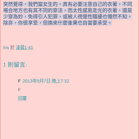
突然覺得，我們當女生的，真有必要注意自己的衣著，不同
場合地方也有其不同的穿法，而太性感易走光的衣著，還是
少穿為妙，免得引人犯罪，或被人視覺性騷擾也懵然不知。
除非，你很享受，但換來什麼後果也自當要承受。
Iris
於
凌晨1:41
1 則留言:
F
2013年9月7日 晚上7:32
F
回覆