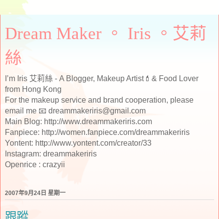
Dream Maker 。 Iris 。艾莉
絲
I’m Iris 艾莉絲 - A Blogger, Makeup Artist💄& Food Lover
from Hong Kong
For the makeup service and brand cooperation, please
email me 📧 dreammakeriris@gmail.com
Main Blog: http://www.dreammakeriris.com
Fanpiece: http://women.fanpiece.com/dreammakeriris
Yontent: http://www.yontent.com/creator/33
Instagram: dreammakeriris
Openrice : crazyii
2007年9月24日 星期一
跟蹤