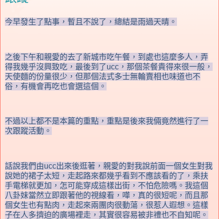
今早發生了點事，暫且不說了，總結是雨過天晴。
之後下午和親愛的去了新城市吃午餐，到處也這麼多人，弄
得我幾乎沒興致吃，最後到了ucc，那個茶餐貴得來很一般，
天使麵的份量很少，但那個法式多士無輪賣相也味道也不
俗，有機會再吃也會選這個。
不過以上都不是本篇的重點，重點是後來我倆竟然進行了一
次跟蹤活動。
話說我們由ucc出來後逛著，親愛的對我說前面一個女生對我
說她的裙子太短，走起路來都幾乎看到不應該看的了，乘扶
手電梯就更加，怎可能穿成這樣出街，不怕危險嗎。我這個
八卦妹當然立即跟著他的視線看，嘩，真的很短呢，而且那
個女生也有點肉，走起來兩團肉很動蕩，很惹人遐想。這樣
子在人多擠迫的廣場裡走，其實很容易被非禮也不自知呢。