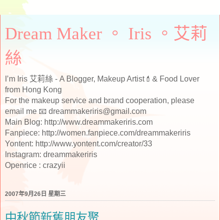
Dream Maker 。 Iris 。艾莉
絲
I’m Iris 艾莉絲 - A Blogger, Makeup Artist💄& Food Lover
from Hong Kong
For the makeup service and brand cooperation, please
email me 📧 dreammakeriris@gmail.com
Main Blog: http://www.dreammakeriris.com
Fanpiece: http://women.fanpiece.com/dreammakeriris
Yontent: http://www.yontent.com/creator/33
Instagram: dreammakeriris
Openrice : crazyii
2007年9月26日 星期三
中秋節新舊朋友聚