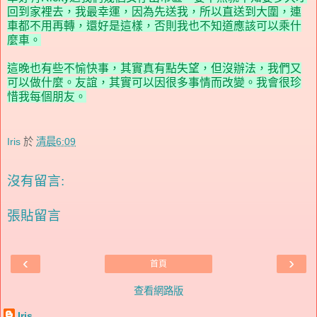
回到家裡去，我最幸運，因為先送我，所以直送到大圍，連
車都不用再轉，還好是這樣，否則我也不知道應該可以乘什
麼車。
這晚也有些不愉快事，其實真有點失望，但沒辦法，我們又
可以做什麼。友誼，其實可以因很多事情而改變。我會很珍
惜我每個朋友。
Iris
於
清晨6:09
沒有留言:
張貼留言
‹
›
首頁
查看網路版
Iris