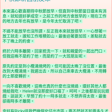
本來滿心歡喜期待中秋節放早，但直到中秋節當日還未有消
息，就知道好夢成空。之前工作的地方會放早的，現在工作
的地方去年也有放早，是今年太忙取消了吧。
不過不能放早也沒所謂，反正我本來就放很早，一心想著一
放工就走，誰知工作堆積如山，最後迫著要加班，差點就去
不了晚上的約會。
終於六時多離開，回家梳洗一下，就和親愛的一起出門口。
但我這晚不是約了他，而是約了一大班朋友呢。
原先約定是到小欖涌燒烤的，但可能因太晚了沒位置，最後
改到大欖涌燒。我遲出去，所以自己乘車去大欖涌，不用轉
的士那麼轉折。
一向不喜歡燒烤，這晚也真的什麼也沒燒過，還好其他人都
燒給我吃，
Helen
就沒那麼好口福了，呵呵。之後都是玩玩遊
戲、談談天，早預了約十一時多就走，不想弄得太夜，最後
卻兩時多才離開。
幸好有
Ricky
送我們幾個女仔出市區，要不然就不知要多久才