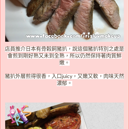
店員推介日本有骨榖飼豬扒，說這個豬扒特別之處是
會煎到剛好熟又未到全熟，所以仍然保持著肉質鮮
嫩。
豬扒外層煎得很香，入口juicy，又嫩又軟，肉味天然
濃郁。