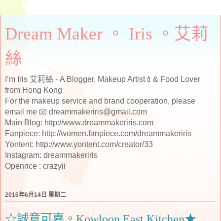
Dream Maker 。 Iris 。艾莉
絲
I’m Iris 艾莉絲 - A Blogger, Makeup Artist💄& Food Lover
from Hong Kong
For the makeup service and brand cooperation, please
email me 📧 dreammakeriris@gmail.com
Main Blog: http://www.dreammakeriris.com
Fanpiece: http://women.fanpiece.com/dreammakeriris
Yontent: http://www.yontent.com/creator/33
Instagram: dreammakeriris
Openrice : crazyii
2016年6月14日 星期二
☆誠意可嘉。Kowloon East Kitchen★