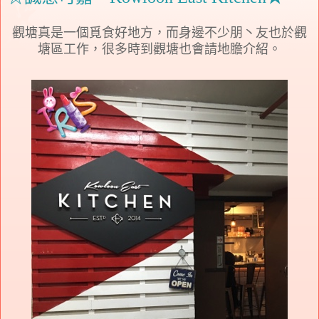
觀塘真是一個覓食好地方，而身邊不少朋⼂友也於觀
塘區工作，很多時到觀塘也會請地膽介紹。