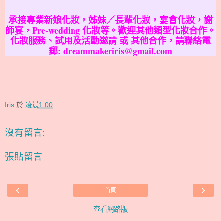
承接專業新娘化妝，姊妹／長輩化妝，宴會化妝，謝
師宴，Pre-wedding 化妝等。歡迎其他類型化妝合作。
化妝服務、試用及活動邀請 或 其他合作，請聯絡電
郵: dreammakeriris@gmail.com
Iris
於
凌晨1:00
沒有留言:
張貼留言
‹
›
首頁
查看網路版