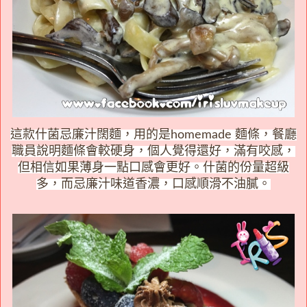
這款什菌忌廉汁闊麵，用的是homemade 麵條，餐廳
職員說明麵條會較硬身，個人覺得還好，滿有咬感，
但相信如果薄身一點口感會更好。什菌的份量超級
多，而忌廉汁味道香濃，口感順滑不油膩。