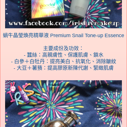
蝸牛晶瑩煥亮精華液 Premium Snail Tone-up Essence
主要成份及功效：
- 蠶絲：高親膚性、保護肌膚、鎖水
- 白參＋白牡丹：提亮美白、抗氧化、消除皺紋
- 大豆＋薯蕷：提高膠原新陳代謝、緊緻肌膚