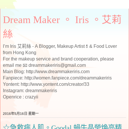
Dream Maker 。 Iris 。艾莉
絲
I’m Iris 艾莉絲 - A Blogger, Makeup Artist💄& Food Lover
from Hong Kong
For the makeup service and brand cooperation, please
email me 📧 dreammakeriris@gmail.com
Main Blog: http://www.dreammakeriris.com
Fanpiece: http://women.fanpiece.com/dreammakeriris
Yontent: http://www.yontent.com/creator/33
Instagram: dreammakeriris
Openrice : crazyii
2016年5月16日 星期一
☆急救病人肌。Goodal 蝸牛晶瑩煥亮精